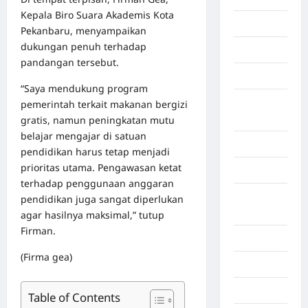
Kepala Biro Suara Akademis Kota
Gaza
Pekanbaru, menyampaikan
dukungan penuh terhadap
Gorontalo
pandangan tersebut.
Graphic
“Saya mendukung program
Gunung
pemerintah terkait makanan bergizi
Sitoli
gratis, namun peningkatan mutu
belajar mengajar di satuan
Gunungsitoli
pendidikan harus tetap menjadi
prioritas utama. Pengawasan ketat
Health
terhadap penggunaan anggaran
Hukum dan
pendidikan juga sangat diperlukan
kiminal
agar hasilnya maksimal,” tutup
Firman.
Inspiration
(Firma gea)
Internasional
Jakarta
Table of Contents