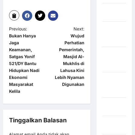
Kabupaten
Bulukumba
Kabupaten
Previous:
Next:
Flores
Bukan Hanya
Wujud
Timur
Jaga
Perhatian
Keamanan,
Pemerintah,
Kabupaten
Satgas Yonif
Masjid Al-
Humbang
521/DY Bantu
Mukhlis di
Hasundutan
Hidupkan Nadi
Lahusa Kini
Ekonomi
Lebih Nyaman
Kabupaten
Masyarakat
Digunakan
Indragiri
Kelila
Hilir
Kabupaten
Jayawijaya
Tinggalkan Balasan
Kabupaten
Jembrana
Alamat email Anda tidak akan