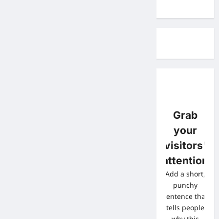
Grab
your
visitors'
attention
Add a short,
punchy
sentence that
tells people
why this