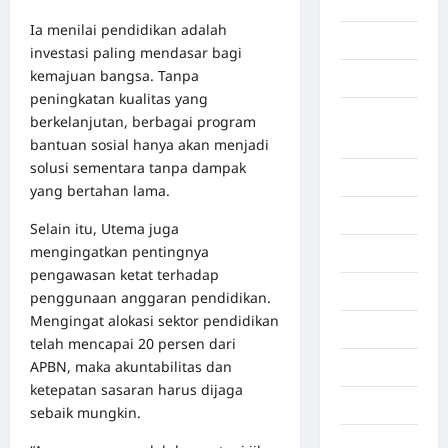
Aceh Utara
Ia menilai pendidikan adalah
Aljazair
investasi paling mendasar bagi
kemajuan bangsa. Tanpa
Asahan
peningkatan kualitas yang
Banda
berkelanjutan, berbagai program
Aceh
bantuan sosial hanya akan menjadi
solusi sementara tanpa dampak
Bandung
yang bertahan lama.
Banten
Selain itu, Utema juga
mengingatkan pentingnya
Barru
pengawasan ketat terhadap
Batam
penggunaan anggaran pendidikan.
Mengingat alokasi sektor pendidikan
Beijing
telah mencapai 20 persen dari
APBN, maka akuntabilitas dan
Bekasi
ketepatan sasaran harus dijaga
Bengkulu
sebaik mungkin.
Benua