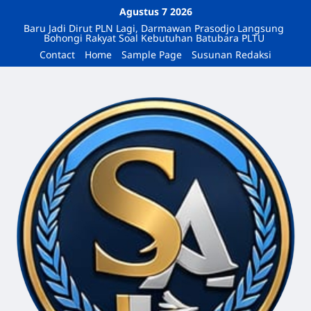
Agustus 7 2026
Baru Jadi Dirut PLN Lagi, Darmawan Prasodjo Langsung
Bohongi Rakyat Soal Kebutuhan Batubara PLTU
Contact
Home
Sample Page
Susunan Redaksi