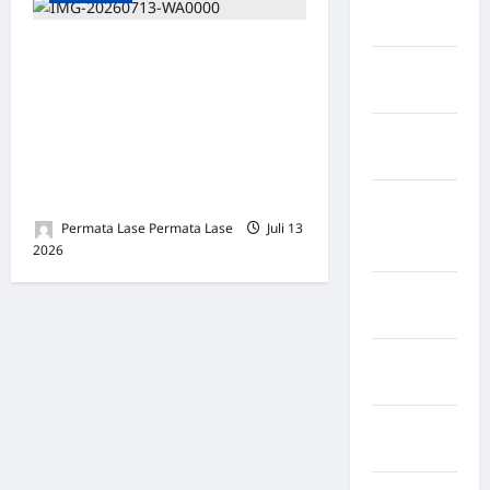
Rejang
Lebong
GUGATAN MORAL PUBLIK:
Kabupaten
AGUNG NUGROHO DAN
Rote Ndao
TRAGEDI MASA LALU YANG
Kabupaten
MEMPERTANYAKAN
Sampang
LAYAKNYA SEORANG
PEMIMPIN
Kabupaten
Sidenreng
Permata Lase Permata Lase
Juli 13
2026
0
Rappang
Kabupaten
Sidrap
Kabupaten
Sorong
Kabupaten
Sragen