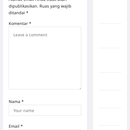
Kabupaten
dipublikasikan.
Ruas yang wajib
Kepulauan
ditandai
*
Sangihe
Komentar
*
Kabupaten
Kotawaringin
Timur
Kabupaten
Kuantan
Singingi
Kabupaten
Kuningan
Kabupaten
Nama
*
Mamasa
Kabupaten
Mamuju
Email
*