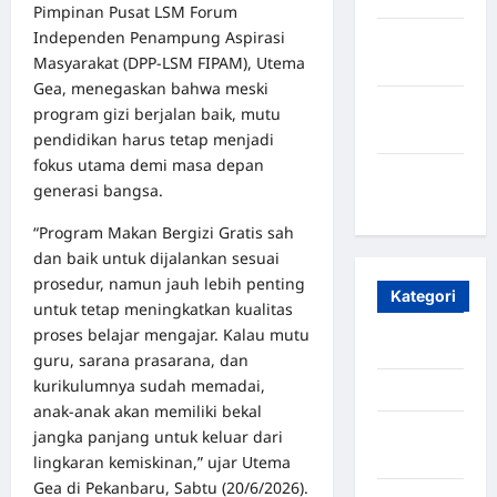
Pimpinan Pusat LSM Forum
Independen Penampung Aspirasi
Oktober
Masyarakat (DPP-LSM FIPAM), Utema
2023
Gea, menegaskan bahwa meski
Maret
program gizi berjalan baik, mutu
2020
pendidikan harus tetap menjadi
fokus utama demi masa depan
Januari
generasi bangsa.
2020
“Program Makan Bergizi Gratis sah
dan baik untuk dijalankan sesuai
prosedur, namun jauh lebih penting
Kategori
untuk tetap meningkatkan kualitas
proses belajar mengajar. Kalau mutu
Aceh
guru, sarana prasarana, dan
kurikulumnya sudah memadai,
Aceh Besar
anak-anak akan memiliki bekal
Aceh
jangka panjang untuk keluar dari
Timur
lingkaran kemiskinan,” ujar Utema
Gea di Pekanbaru, Sabtu (20/6/2026).