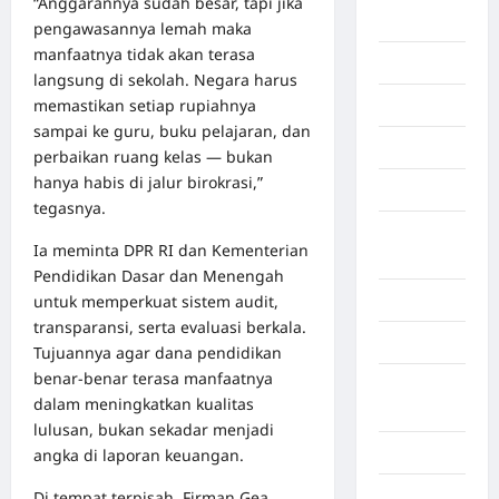
“Anggarannya sudah besar, tapi jika
Afrika
pengawasannya lemah maka
manfaatnya tidak akan terasa
Berita viral
langsung di sekolah. Negara harus
memastikan setiap rupiahnya
Binjai
sampai ke guru, buku pelajaran, dan
Blog
perbaikan ruang kelas — bukan
hanya habis di jalur birokrasi,”
Business
tegasnya.
Buton
Ia meminta DPR RI dan Kementerian
Tengah
Pendidikan Dasar dan Menengah
untuk memperkuat sistem audit,
Cilacap
transparansi, serta evaluasi berkala.
Decor
Tujuannya agar dana pendidikan
benar-benar terasa manfaatnya
Deli
dalam meningkatkan kualitas
Serdang
lulusan, bukan sekadar menjadi
Dumai
angka di laporan keuangan.
Economy
Di tempat terpisah, Firman Gea,