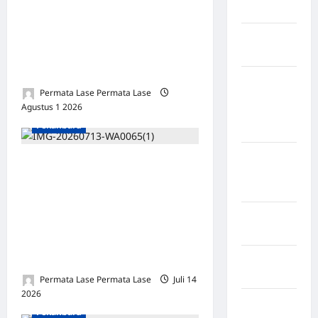
Selatan
MINIMAL 5 TAHUN: JAKSA
DIDUGA INTIMIDASI IBU
Kabupaten
KORBAN DENGAN POLISI DI
Nias Utara
RUANG SIDANG
kabupaten
Permata Lase Permata Lase
Ogan
Agustus 1 2026
0
Komering
Pekanbaru
Ulu Timur
Kabupaten
Skandal SPPD Fiktif Rp195,9
Pegunungan
Milar DPRD Riau: Agung
Bintang
Nugroho Diduga Terima
Kabupaten
Rp28,9 Miliar, Publik Desak
Pinrang
Penegak Hukum Tegas
Tindak Lanjut
Kabupaten
Purbalingga
Permata Lase Permata Lase
Juli 14
2026
0
Kabupaten
Pekanbaru