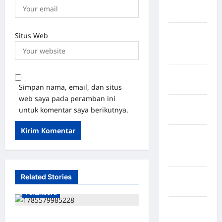
Kabupaten
Maros
Kabupaten
Situs Web
Minahasa
Utara
Kabupaten
Morowali
Simpan nama, email, dan situs
web saya pada peramban ini
Kabupaten
untuk komentar saya berikutnya.
Mukomuko
Kabupaten
Musi
Banyuasin
Kabupaten
Related Stories
Nias
Pekanbaru
Kabupaten
Nias
TUNTUTAN 1 TAHUN VS