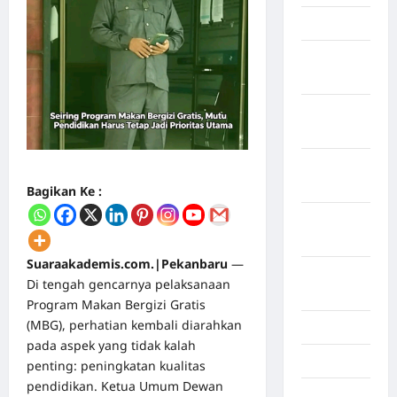
April 2026
Maret
2026
Februari
2026
Januari
2026
Bagikan Ke :
Desember
2025
Suaraakademis.com.|Pekanbaru
—
September
Di tengah gencarnya pelaksanaan
2025
Program Makan Bergizi Gratis
(MBG), perhatian kembali diarahkan
Juli 2025
pada aspek yang tidak kalah
Mei 2025
penting: peningkatan kualitas
pendidikan. Ketua Umum Dewan
April 2025