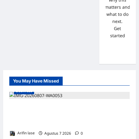
matters and
what to do
next.
Get
started
You May Have Missed
Business
Soal 10 Tiang Listrik di Gresik Tumbang
Hingga Lukai Warga dan Rusak Mobil, GM
PLN UID Jatim Bungkam
Arifin lase
Agustus 7 2026
0