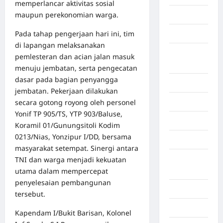
memperlancar aktivitas sosial
maupun perekonomian warga.
Bekasi
Pada tahap pengerjaan hari ini, tim
Bengkulu
di lapangan melaksanakan
Benua
pemlesteran dan acian jalan masuk
Afrika
menuju jembatan, serta pengecatan
dasar pada bagian penyangga
Berita viral
jembatan. Pekerjaan dilakukan
secara gotong royong oleh personel
Binjai
Yonif TP 905/TS, YTP 903/Baluse,
Blog
Koramil 01/Gunungsitoli Kodim
0213/Nias, Yonzipur I/DD, bersama
Business
masyarakat setempat. Sinergi antara
Buton
TNI dan warga menjadi kekuatan
Tengah
utama dalam mempercepat
penyelesaian pembangunan
Cilacap
tersebut.
Decor
Kapendam I/Bukit Barisan, Kolonel