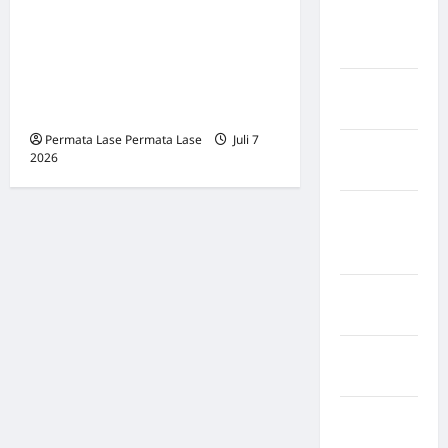
Merintis Bersama Bertahun-
Kabupaten
Pegunungan
Tahun, Berakhir Sendiri: Apa
Bintang
yang Dibangun Lama,
Hancur Sekejap Demi Uang
Kabupaten
Recehan
Pinrang
Permata Lase Permata Lase
Juli 7
Kabupaten
2026
0
Purbalingga
Kabupaten
Rejang
Lebong
Kabupaten
Rote Ndao
Kabupaten
Sampang
Kabupaten
Sidenreng