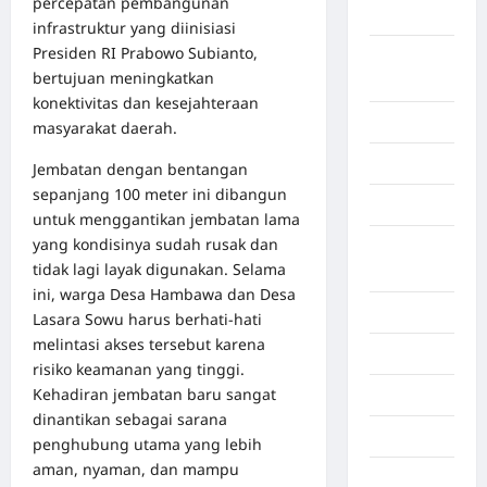
percepatan pembangunan
Aceh Besar
infrastruktur yang diinisiasi
Presiden RI Prabowo Subianto,
Aceh
bertujuan meningkatkan
Timur
konektivitas dan kesejahteraan
Aceh Utara
masyarakat daerah.
Aljazair
Jembatan dengan bentangan
sepanjang 100 meter ini dibangun
Asahan
untuk menggantikan jembatan lama
yang kondisinya sudah rusak dan
Banda
tidak lagi layak digunakan. Selama
Aceh
ini, warga Desa Hambawa dan Desa
Bandung
Lasara Sowu harus berhati-hati
melintasi akses tersebut karena
Banten
risiko keamanan yang tinggi.
Kehadiran jembatan baru sangat
Barru
dinantikan sebagai sarana
Batam
penghubung utama yang lebih
aman, nyaman, dan mampu
Beijing