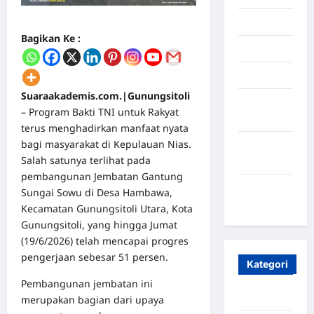
Juli 2025
Bagikan Ke :
Mei 2025
April 2025
Suaraakademis.com.|Gunungsitoli
Oktober
– Program Bakti TNI untuk Rakyat
2023
terus menghadirkan manfaat nyata
bagi masyarakat di Kepulauan Nias.
Maret
Salah satunya terlihat pada
2020
pembangunan Jembatan Gantung
Januari
Sungai Sowu di Desa Hambawa,
2020
Kecamatan Gunungsitoli Utara, Kota
Gunungsitoli, yang hingga Jumat
(19/6/2026) telah mencapai progres
pengerjaan sebesar 51 persen.
Kategori
Pembangunan jembatan ini
Aceh
merupakan bagian dari upaya