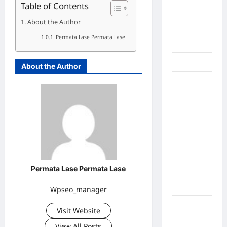
Inspiration
Table of Contents
About the Author
Internasional
Permata Lase Permata Lase
Jakarta
Jambi
About the Author
Jawa Barat
Jawa
Tengah
kabupaten
Banyumas
Kabupaten
Permata Lase Permata Lase
Bengkulu
Utara
Wpseo_manager
Kabupaten
Visit Website
Bireuen
View All Posts