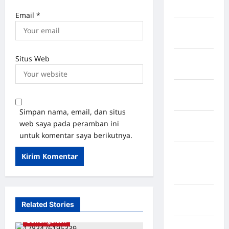
Singingi
Email
*
Kabupaten
Kuningan
Situs Web
Kabupaten
Mamasa
Kabupaten
Mamuju
Simpan nama, email, dan situs
Kabupaten
web saya pada peramban ini
Maros
untuk komentar saya berikutnya.
Kabupaten
Minahasa
Utara
Kabupaten
Related Stories
Morowali
Gunungsitoli
Kabupaten