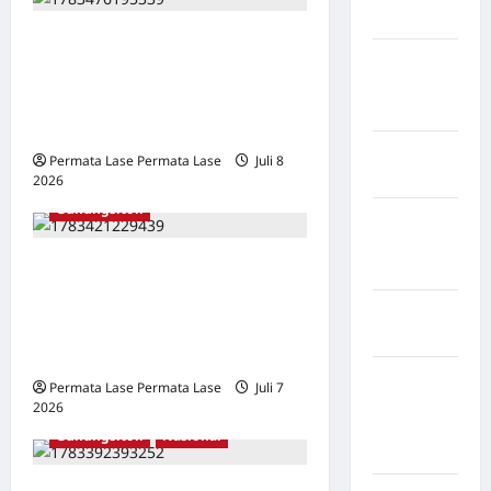
Mukomuko
Pemimpin Merangkul,
Kabupaten
Berjejar Luas: Dr. Yaredi
Musi
Waruwu Kunci Masa Depan
Banyuasin
Cerah Universitas Nias
Kabupaten
Permata Lase Permata Lase
Juli 8
Nias
2026
0
Gunungsitoli
Kabupaten
Nias
Setelah Menyewa, Motor
Selatan
Dibawa Lari: Kapan Polres
Kabupaten
Nias Bergerak Tangkap
Nias Utara
Pelaku?
kabupaten
Permata Lase Permata Lase
Juli 7
Ogan
2026
0
Komering
Gunungsitoli
Nasional
Ulu Timur