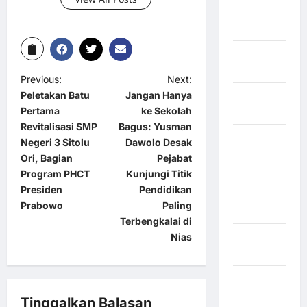
Kabupaten
Boalemo
Kabupaten
Bogor
Previous:
Next:
Peletakan Batu
Jangan Hanya
Kabupaten
Pertama
ke Sekolah
Bulukumba
Revitalisasi SMP
Bagus: Yusman
Kabupaten
Negeri 3 Sitolu
Dawolo Desak
Flores
Ori, Bagian
Pejabat
Timur
Program PHCT
Kunjungi Titik
Presiden
Pendidikan
Kabupaten
Prabowo
Paling
Garut
Terbengkalai di
Nias
Kabupaten
Gowa
Kabupaten
Humbang
Tinggalkan Balasan