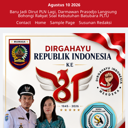
Agustus 10 2026
Baru Jadi Dirut PLN Lagi, Darmawan Prasodjo Langsung
Bohongi Rakyat Soal Kebutuhan Batubara PLTU
Contact
Home
Sample Page
Susunan Redaksi