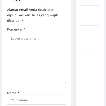
Hasundutan
Alamat email Anda tidak akan
Kabupaten
dipublikasikan.
Ruas yang wajib
Indragiri
ditandai
*
Hilir
Komentar
*
Kabupaten
Jayawijaya
Kabupaten
Jembrana
Kabupaten
Kepulauan
Sangihe
Kabupaten
Kotawaringin
Timur
Nama
*
Kabupaten
Kuantan