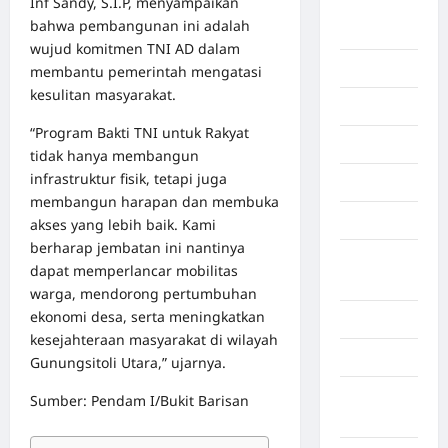
Inf Sandy, S.I.P, menyampaikan
Deli
bahwa pembangunan ini adalah
Serdang
wujud komitmen TNI AD dalam
Dumai
membantu pemerintah mengatasi
kesulitan masyarakat.
Economy
“Program Bakti TNI untuk Rakyat
Gaza
tidak hanya membangun
infrastruktur fisik, tetapi juga
Gorontalo
membangun harapan dan membuka
Graphic
akses yang lebih baik. Kami
berharap jembatan ini nantinya
Gunung
dapat memperlancar mobilitas
Sitoli
warga, mendorong pertumbuhan
ekonomi desa, serta meningkatkan
Gunungsitoli
kesejahteraan masyarakat di wilayah
Health
Gunungsitoli Utara,” ujarnya.
Hukum dan
Sumber: Pendam I/Bukit Barisan
kiminal