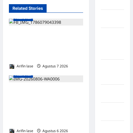
Selatan
Related Stories
Kabupaten
Nasional
Nias Utara
Sampah Menumpuk
kabupaten
Ogan
Sepekan di Lorong Cinta
Komering
Maju Subulussalam, Warga
Ulu Timur
Keluhkan Bau Menyengat
Kabupaten
Arifin lase
Agustus 7 2026
0
Pegunungan
Nasional
Bintang
Lakukan Pemeliharaan Oprit
Kabupaten
Pinrang
Jembatan Batang Serangan,
Hutama Karya Uji Coba
Kabupaten
Contraflow di KM 55 Tol
Purbalingga
Binjai–Langsa
Kabupaten
Arifin lase
Agustus 6 2026
0