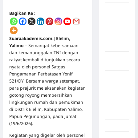
April 2026
Bagikan Ke :
Maret
2026
Suaraakademis.com.|Elelim,
Februari
Yalimo
– Semangat kebersamaan
2026
dan kemanunggalan TNI dengan
Januari
rakyat kembali ditunjukkan secara
2026
nyata oleh personel Satgas
Pengamanan Perbatasan Yonif
Desember
521/DY. Bersama warga setempat,
2025
para prajurit melaksanakan kegiatan
gotong royong membersihkan
September
lingkungan rumah dan pemukiman
2025
di Distrik Elelim, Kabupaten Yalimo,
Juli 2025
Papua Pegunungan, pada Jumat
(19/6/2026).
Mei 2025
Kegiatan yang digelar oleh personel
April 2025