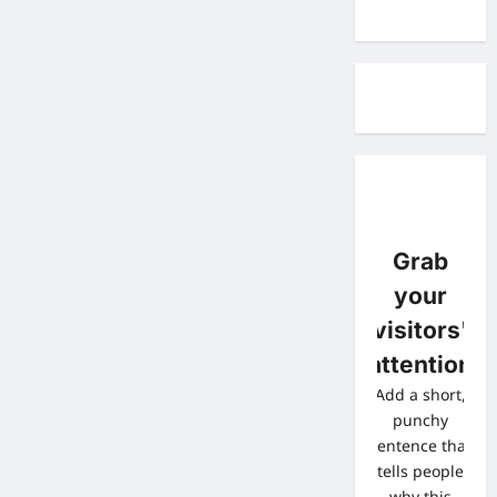
Grab
your
visitors'
attention
Add a short,
punchy
sentence that
tells people
why this