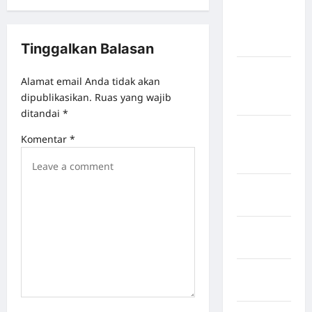
Kabupaten
Kepulauan
Sangihe
Tinggalkan Balasan
Kabupaten
Alamat email Anda tidak akan
Kotawaringin
dipublikasikan.
Ruas yang wajib
Timur
ditandai
*
Kabupaten
Komentar
*
Kuantan
Singingi
Kabupaten
Kuningan
Kabupaten
Mamasa
Kabupaten
Mamuju