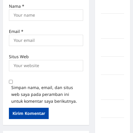
Kabupaten
Nama
*
Maros
Kabupaten
Minahasa
Email
*
Utara
Kabupaten
Morowali
Situs Web
Kabupaten
Mukomuko
Kabupaten
Simpan nama, email, dan situs
Musi
web saya pada peramban ini
Banyuasin
untuk komentar saya berikutnya.
Kabupaten
Nias
Kabupaten
Nias