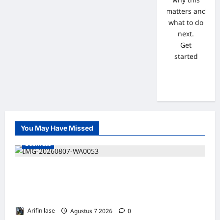
matters and
what to do
next.
Get
started
You May Have Missed
Business
Soal 10 Tiang Listrik di Gresik Tumbang
Hingga Lukai Warga dan Rusak Mobil, GM
PLN UID Jatim Bungkam
Arifin lase
Agustus 7 2026
0