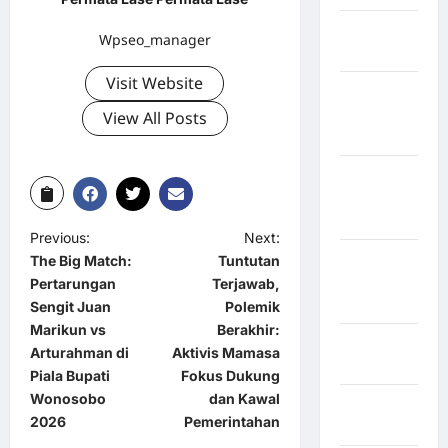
Kabupaten
Wpseo_manager
Bulukumba
Visit Website
Kabupaten
Flores
View All Posts
Timur
Kabupaten
Humbang
Hasundutan
Previous:
Next:
Kabupaten
The Big Match:
Tuntutan
Indragiri
Pertarungan
Terjawab,
Hilir
Sengit Juan
Polemik
Marikun vs
Berakhir:
Kabupaten
Arturahman di
Aktivis Mamasa
Jayawijaya
Piala Bupati
Fokus Dukung
Wonosobo
dan Kawal
Kabupaten
2026
Pemerintahan
Jembrana