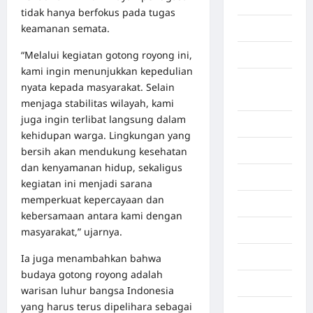
Aceh Utara
tidak hanya berfokus pada tugas
keamanan semata.
Aljazair
“Melalui kegiatan gotong royong ini,
Asahan
kami ingin menunjukkan kepedulian
Banda
nyata kepada masyarakat. Selain
Aceh
menjaga stabilitas wilayah, kami
juga ingin terlibat langsung dalam
Bandung
kehidupan warga. Lingkungan yang
bersih akan mendukung kesehatan
Banten
dan kenyamanan hidup, sekaligus
Barru
kegiatan ini menjadi sarana
memperkuat kepercayaan dan
Batam
kebersamaan antara kami dengan
Beijing
masyarakat,” ujarnya.
Bekasi
Ia juga menambahkan bahwa
budaya gotong royong adalah
Bengkulu
warisan luhur bangsa Indonesia
yang harus terus dipelihara sebagai
Benua