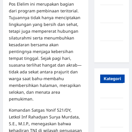
Pos Elelim ini merupakan bagian
dari program pembinaan teritorial.
Oktober
Tujuannya tidak hanya menciptakan
2023
lingkungan yang bersih dan sehat,
Maret
tetapi juga mempererat hubungan
2020
silaturahmi serta menumbuhkan
kesadaran bersama akan
Januari
pentingnya menjaga kebersihan
2020
tempat tinggal. Sejak pagi hari,
suasana terlihat hangat dan akrab—
tidak ada sekat antara prajurit dan
warga saat bahu-membahu
Kategori
membersihkan halaman, merapikan
selokan, dan menata area
Aceh
pemukiman.
Aceh Besar
Komandan Satgas Yonif 521/DY,
Aceh
Letkol Inf Rahadyan Surya Murdata,
Timur
S.E., M.I.P., menegaskan bahwa
kehadiran TNI di wilayah penugasan