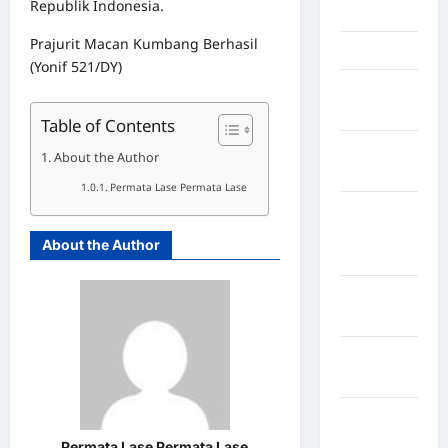
Republik Indonesia.
Jambi
Prajurit Macan Kumbang Berhasil
Jawa Barat
(Yonif 521/DY)
Jawa
Tengah
Table of Contents
kabupaten
About the Author
Banyumas
Permata Lase Permata Lase
Kabupaten
Bengkulu
About the Author
Utara
Kabupaten
Bireuen
Kabupaten
Boalemo
Kabupaten
Bogor
Permata Lase Permata Lase