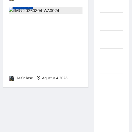
Rejang
Nasional
Lebong
Kabupaten
DPRD Provinsi Gorontalo
Rote Ndao
Dukung Percepatan
Kabupaten
Universal Coverage
Sampang
Jamsostek, BPJS
Ketenagakerjaan Usulkan
Kabupaten
Sidenreng
Strategi Capai 285.000 Ribu
Rappang
Pekerja Terlindungi
Arifin lase
Agustus 4 2026
0
Kabupaten
Sidrap
Kabupaten
Sorong
Kabupaten
Sragen