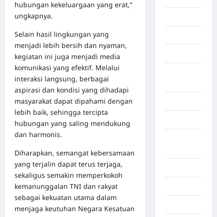
hubungan kekeluargaan yang erat,”
ungkapnya.
Gaza
Selain hasil lingkungan yang
Gorontalo
menjadi lebih bersih dan nyaman,
Graphic
kegiatan ini juga menjadi media
komunikasi yang efektif. Melalui
Gunung
interaksi langsung, berbagai
Sitoli
aspirasi dan kondisi yang dihadapi
masyarakat dapat dipahami dengan
Gunungsitoli
lebih baik, sehingga tercipta
Health
hubungan yang saling mendukung
dan harmonis.
Hukum dan
kiminal
Diharapkan, semangat kebersamaan
yang terjalin dapat terus terjaga,
Inspiration
sekaligus semakin memperkokoh
kemanunggalan TNI dan rakyat
Internasional
sebagai kekuatan utama dalam
Jakarta
menjaga keutuhan Negara Kesatuan