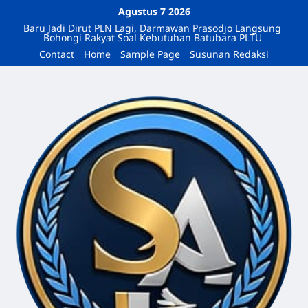
Agustus 7 2026
Baru Jadi Dirut PLN Lagi, Darmawan Prasodjo Langsung
Bohongi Rakyat Soal Kebutuhan Batubara PLTU
Contact
Home
Sample Page
Susunan Redaksi