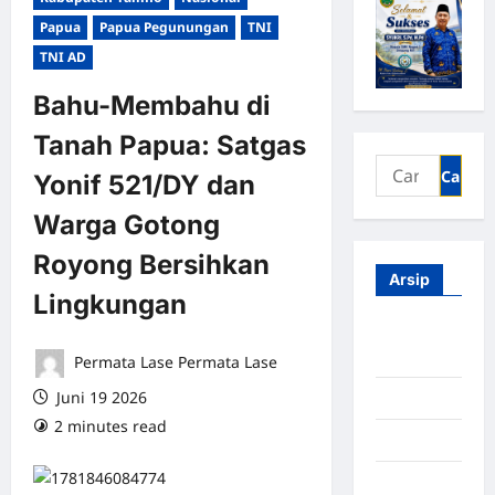
Papua
Papua Pegunungan
TNI
TNI AD
Bahu-Membahu di
Tanah Papua: Satgas
Yonif 521/DY dan
Warga Gotong
Royong Bersihkan
Arsip
Lingkungan
Agustus
2026
Permata Lase Permata Lase
Juni 19 2026
Juli 2026
2 minutes read
0 comments
Juni 2026
Mei 2026