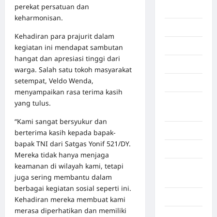
perekat persatuan dan
Afrika
keharmonisan.
Berita viral
Kehadiran para prajurit dalam
Binjai
kegiatan ini mendapat sambutan
hangat dan apresiasi tinggi dari
Blog
warga. Salah satu tokoh masyarakat
setempat, Veldo Wenda,
Business
menyampaikan rasa terima kasih
Buton
yang tulus.
Tengah
“Kami sangat bersyukur dan
Cilacap
berterima kasih kepada bapak-
bapak TNI dari Satgas Yonif 521/DY.
Decor
Mereka tidak hanya menjaga
keamanan di wilayah kami, tetapi
Deli
juga sering membantu dalam
Serdang
berbagai kegiatan sosial seperti ini.
Dumai
Kehadiran mereka membuat kami
merasa diperhatikan dan memiliki
Economy