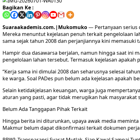
Bagikan Ke :
Suaraakademis.com.|Mukomuko
— Pertanyaan serius
Mereka menuntut kejelasan penuh terkait pengelolaan lah
sama sejak tahun 2008 dan perjanjiannya kini memasuki t
Hampir dua dasawarsa berjalan, namun hingga saat ini 
pengelolaan lahan tersebut. Termasuk kejelasan apakah 
“Kerja sama ini dimulai 2008 dan seharusnya selesai tahun
ke warga. Soal PADes pun belum ada kejelasan apakah ben
Selain ketidakjelasan keuangan, warga juga mempertany
aturan yang pasti, agar tidak merugikan hak masyarakat s
Belum Ada Tanggapan Pihak Terkait
Hingga berita ini diturunkan, upaya awak media meminta
Makmur belum dapat dikonfirmasi terkait dokumen perjan
PPWI: Transparansi Syarat Mutlak, Siap Kawal Sampai Tun