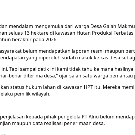
 dan mendalam mengemuka dari warga Desa Gajah Makmu
an seluas 13 hektare di kawasan Hutan Produksi Terbatas (
ahun berakhir pada 2026.
masyarakat belum mendapatkan laporan resmi maupun pert
pendapatan yang diperoleh sudah masuk ke kas desa sebaga
 ini. Tapi sampai detik ini kami tidak tahu ke mana hasilny
ar-benar diterima desa,” ujar salah satu warga pemantau 
akan status hukum lahan di kawasan HPT itu. Mereka mem
elaku pemilik wilayah.
 penjelasan kepada pihak pengelola PT Alno belum mendap
jian maupun data realisasi penerimaan desa.
tas