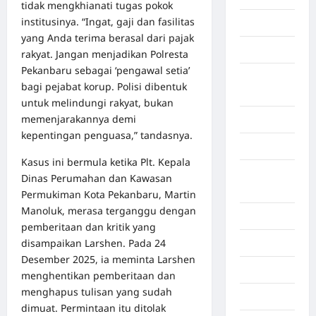
tidak mengkhianati tugas pokok
institusinya. “Ingat, gaji dan fasilitas
Gorontalo
yang Anda terima berasal dari pajak
Graphic
rakyat. Jangan menjadikan Polresta
Pekanbaru sebagai ‘pengawal setia’
Gunung
bagi pejabat korup. Polisi dibentuk
Sitoli
untuk melindungi rakyat, bukan
memenjarakannya demi
Gunungsitoli
kepentingan penguasa,” tandasnya.
Health
Kasus ini bermula ketika Plt. Kepala
Hukum dan
Dinas Perumahan dan Kawasan
kiminal
Permukiman Kota Pekanbaru, Martin
Manoluk, merasa terganggu dengan
Inspiration
pemberitaan dan kritik yang
disampaikan Larshen. Pada 24
Internasional
Desember 2025, ia meminta Larshen
Jakarta
menghentikan pemberitaan dan
menghapus tulisan yang sudah
Jambi
dimuat. Permintaan itu ditolak