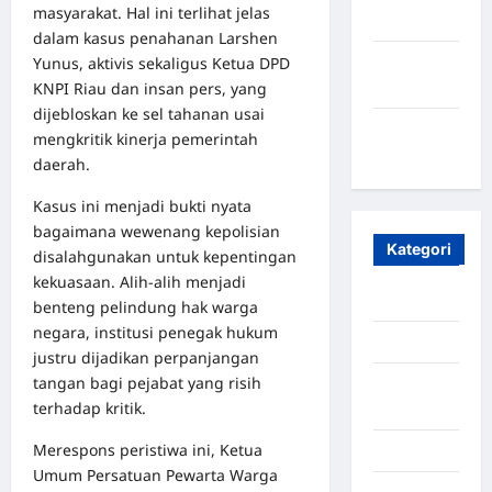
masyarakat. Hal ini terlihat jelas
2023
dalam kasus penahanan Larshen
Yunus, aktivis sekaligus Ketua DPD
Maret
KNPI Riau dan insan pers, yang
2020
dijebloskan ke sel tahanan usai
Januari
mengkritik kinerja pemerintah
2020
daerah.
Kasus ini menjadi bukti nyata
bagaimana wewenang kepolisian
Kategori
disalahgunakan untuk kepentingan
kekuasaan. Alih‑alih menjadi
Aceh
benteng pelindung hak warga
negara, institusi penegak hukum
Aceh Besar
justru dijadikan perpanjangan
tangan bagi pejabat yang risih
Aceh
terhadap kritik.
Timur
Merespons peristiwa ini, Ketua
Aceh Utara
Umum Persatuan Pewarta Warga