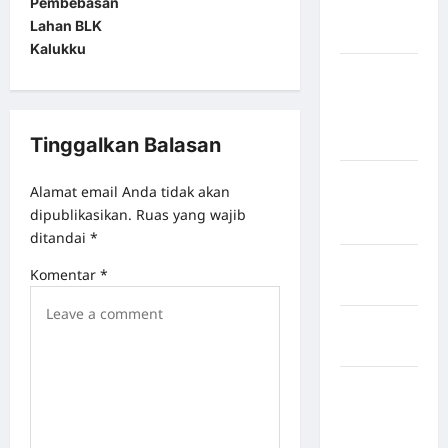
Pembebasan
Kabupaten
Lahan BLK
Nias Utara
Kalukku
kabupaten
Ogan
Komering
Tinggalkan Balasan
Ulu Timur
Kabupaten
Alamat email Anda tidak akan
Pegunungan
dipublikasikan.
Ruas yang wajib
Bintang
ditandai
*
Kabupaten
Komentar
*
Pinrang
Kabupaten
Purbalingga
Kabupaten
Rejang
Lebong