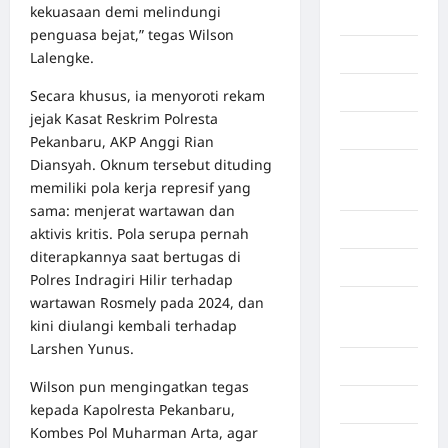
kekuasaan demi melindungi
Berita viral
penguasa bejat,” tegas Wilson
Binjai
Lalengke.
Blog
Secara khusus, ia menyoroti rekam
jejak Kasat Reskrim Polresta
Business
Pekanbaru, AKP Anggi Rian
Diansyah. Oknum tersebut dituding
Buton
memiliki pola kerja represif yang
Tengah
sama: menjerat wartawan dan
Cilacap
aktivis kritis. Pola serupa pernah
diterapkannya saat bertugas di
Decor
Polres Indragiri Hilir terhadap
wartawan Rosmely pada 2024, dan
Deli
kini diulangi kembali terhadap
Serdang
Larshen Yunus.
Dumai
Wilson pun mengingatkan tegas
Economy
kepada Kapolresta Pekanbaru,
Kombes Pol Muharman Arta, agar
Gaza