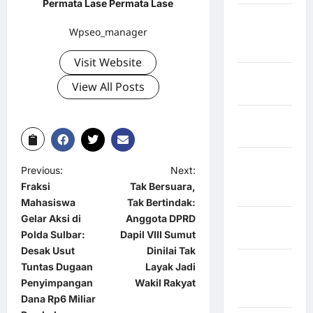
Permata Lase Permata Lase
Kabupaten
Wpseo_manager
Minahasa
Utara
Visit Website
Kabupaten
View All Posts
Morowali
Kabupaten
Mukomuko
Kabupaten
Previous:
Next:
Musi
Fraksi
Tak Bersuara,
Banyuasin
Mahasiswa
Tak Bertindak:
Gelar Aksi di
Anggota DPRD
Kabupaten
Polda Sulbar:
Dapil VIII Sumut
Nias
Desak Usut
Dinilai Tak
Kabupaten
Tuntas Dugaan
Layak Jadi
Nias
Penyimpangan
Wakil Rakyat
Selatan
Dana Rp6 Miliar