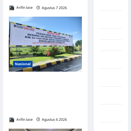
Kendari
Arifin lase
Agustus 7 2026
0
Konawe
Utara
Konoha
Kota Binjai
Kota
Mamuju
Nasional
Kota
Lakukan Pemeliharaan Oprit
Parepare
Jembatan Batang Serangan,
Kota
Hutama Karya Uji Coba
Tangerang
Contraflow di KM 55 Tol
Kotawaringin
Binjai–Langsa
Timur
Arifin lase
Agustus 6 2026
0
LABUHAN