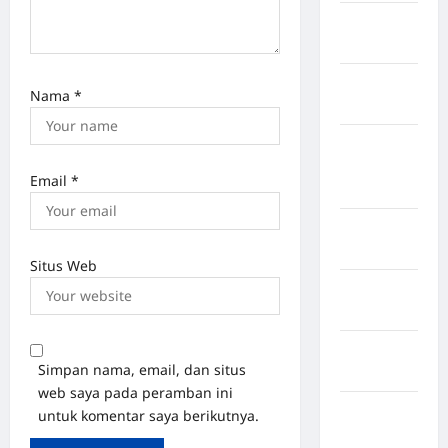
Kabupaten
Rote Ndao
Kabupaten
Nama
*
Sampang
Kabupaten
Sidenreng
Email
*
Rappang
Kabupaten
Sidrap
Situs Web
Kabupaten
Sorong
Kabupaten
Simpan nama, email, dan situs
Sragen
web saya pada peramban ini
Kabupaten
untuk komentar saya berikutnya.
Tangerang