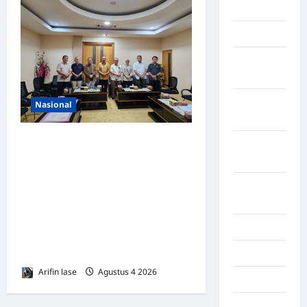
BATU
Lampung
Lampung
Barat
Lampung
Nasional
Selatan
DPRD Provinsi Gorontalo
Lampung
Dukung Percepatan
Tengah
Universal Coverage
Lampung
Jamsostek, BPJS
Timur
Ketenagakerjaan Usulkan
Langkat
Strategi Capai 285.000 Ribu
Pekerja Terlindungi
Majalengka
Arifin lase
Agustus 4 2026
0
Makasar
Maluku