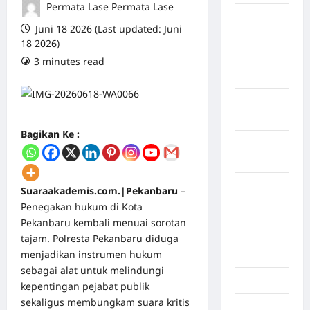
Permata Lase Permata Lase
Maret
Juni 18 2026 (Last updated: Juni
2026
18 2026)
Februari
3 minutes read
0 comments
2026
Januari
2026
Bagikan Ke :
Desember
2025
September
Suaraakademis.com.|Pekanbaru
–
2025
Penegakan hukum di Kota
Pekanbaru kembali menuai sorotan
Juli 2025
tajam. Polresta Pekanbaru diduga
menjadikan instrumen hukum
Mei 2025
sebagai alat untuk melindungi
April 2025
kepentingan pejabat publik
sekaligus membungkam suara kritis
Oktober