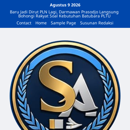
Agustus 9 2026
Baru Jadi Dirut PLN Lagi, Darmawan Prasodjo Langsung
Bohongi Rakyat Soal Kebutuhan Batubara PLTU
Contact
Home
Sample Page
Susunan Redaksi