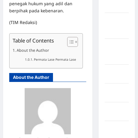
penegak hukum yang adil dan
Sangihe
berpihak pada kebenaran.
Kabupaten
(TIM Redaksi)
Kotawaringin
Timur
Table of Contents
Kabupaten
About the Author
Kuantan
Singingi
Permata Lase Permata Lase
Kabupaten
About the Author
Kuningan
Kabupaten
Mamasa
Kabupaten
Mamuju
Kabupaten
Maros