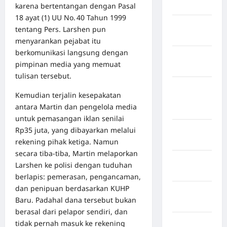
karena bertentangan dengan Pasal
Jawa Barat
18 ayat (1) UU No. 40 Tahun 1999
Jawa
tentang Pers. Larshen pun
Tengah
menyarankan pejabat itu
berkomunikasi langsung dengan
kabupaten
pimpinan media yang memuat
Banyumas
tulisan tersebut.
Kabupaten
Kemudian terjalin kesepakatan
Bengkulu
antara Martin dan pengelola media
Utara
untuk pemasangan iklan senilai
Kabupaten
Rp35 juta, yang dibayarkan melalui
Bireuen
rekening pihak ketiga. Namun
secara tiba‑tiba, Martin melaporkan
Kabupaten
Larshen ke polisi dengan tuduhan
Boalemo
berlapis: pemerasan, pengancaman,
dan penipuan berdasarkan KUHP
Kabupaten
Baru. Padahal dana tersebut bukan
Bogor
berasal dari pelapor sendiri, dan
Kabupaten
tidak pernah masuk ke rekening