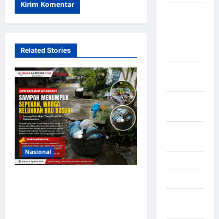
Kabupaten
Tanggamus
Kabupaten
Related Stories
Wonosobo
Kabupaten
Yalimo
Kalimantan
Barat
Kalimantan
Tengah
Nasional
Karawang
Sampah Menumpuk
Karo
Sepekan di Lorong Cinta
Kayuagung
Maju Subulussalam, Warga
Palembang
Keluhkan Bau Menyengat