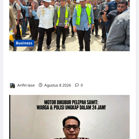
Business
WAKIL PRESIDEN RI TINJAU PROSES
REHABILITASI JEMBATAN LUMUT, DORONG
PENGUATAN KONEKTIVITAS DI ACEH
Arifin lase
Agustus 8 2026
0