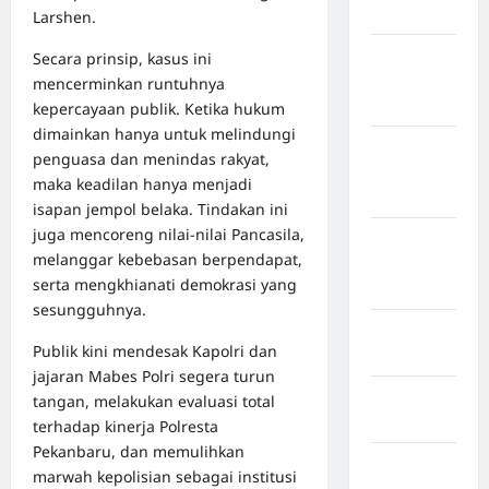
Bulukumba
Larshen.
Kabupaten
Secara prinsip, kasus ini
Flores
mencerminkan runtuhnya
Timur
kepercayaan publik. Ketika hukum
dimainkan hanya untuk melindungi
Kabupaten
penguasa dan menindas rakyat,
Humbang
maka keadilan hanya menjadi
Hasundutan
isapan jempol belaka. Tindakan ini
juga mencoreng nilai‑nilai Pancasila,
Kabupaten
melanggar kebebasan berpendapat,
Indragiri
serta mengkhianati demokrasi yang
Hilir
sesungguhnya.
Kabupaten
Publik kini mendesak Kapolri dan
Jayawijaya
jajaran Mabes Polri segera turun
Kabupaten
tangan, melakukan evaluasi total
Jembrana
terhadap kinerja Polresta
Pekanbaru, dan memulihkan
Kabupaten
marwah kepolisian sebagai institusi
Kepulauan