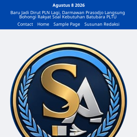
Agustus 8 2026
Baru Jadi Dirut PLN Lagi, Darmawan Prasodjo Langsung
Bohongi Rakyat Soal Kebutuhan Batubara PLTU
Contact
Home
Sample Page
Susunan Redaksi