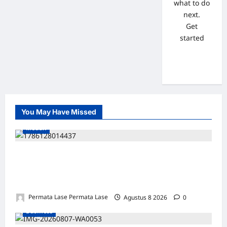
what to do
next.
Get
started
You May Have Missed
Medan
SALAH HITUNG KERUGIAN: PUTUSAN
TIDAK BOLEH DIBANGUN DI ATAS
KESALAHAN!
Permata Lase Permata Lase
Agustus 8 2026
0
Business