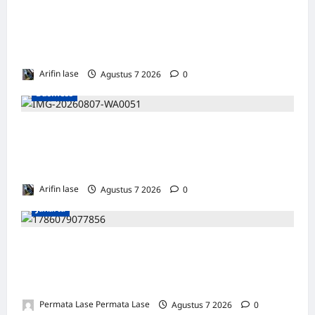
Soal 10 Tiang Listrik di Gresik Tumbang
Hingga Lukai Warga dan Rusak Mobil, GM
PLN UID Jatim Bungkam
Arifin lase
Agustus 7 2026
0
Business
Perayaan HUT ke 14, PP IWO Bagikan Bea
Siswa Untuk 8 Siswa SD Muhammadiyah 16
Jakse
Arifin lase
Agustus 7 2026
0
Jakarta
ISU SURPRES PERGANTIAN KAPOLRI
DINILAI MENYESATKAN: KEWENANGAN
TETAP DI TANGAN PRESIDEN
Permata Lase Permata Lase
Agustus 7 2026
0