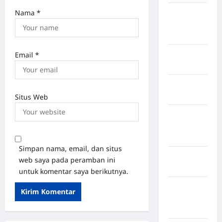
Nama
*
Kabupaten
Minahasa
Utara
Kabupaten
Email
*
Morowali
Kabupaten
Mukomuko
Situs Web
Kabupaten
Musi
Banyuasin
Simpan nama, email, dan situs
Kabupaten
web saya pada peramban ini
Nias
untuk komentar saya berikutnya.
Kabupaten
Nias
Selatan