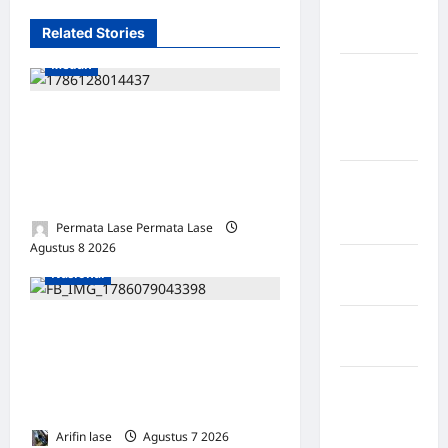
Kabupaten
Related Stories
Nias Utara
Medan
kabupaten
Ogan
SALAH HITUNG KERUGIAN:
Komering
Ulu Timur
PUTUSAN TIDAK BOLEH
DIBANGUN DI ATAS
Kabupaten
KESALAHAN!
Pegunungan
Bintang
Permata Lase Permata Lase
Agustus 8 2026
0
Kabupaten
Nasional
Pinrang
Kabupaten
Sampah Menumpuk
Purbalingga
Sepekan di Lorong Cinta
Maju Subulussalam, Warga
Kabupaten
Keluhkan Bau Menyengat
Rejang
Lebong
Arifin lase
Agustus 7 2026
0