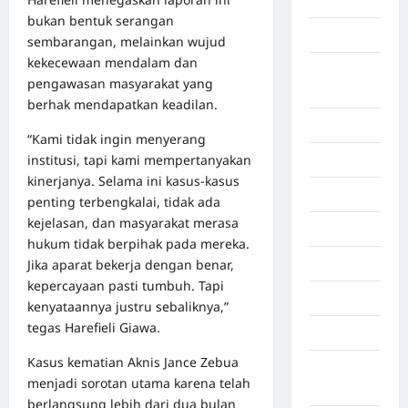
Aljazair
bukan bentuk serangan
Asahan
sembarangan, melainkan wujud
kekecewaan mendalam dan
Banda
pengawasan masyarakat yang
Aceh
berhak mendapatkan keadilan.
Bandung
“Kami tidak ingin menyerang
institusi, tapi kami mempertanyakan
Banten
kinerjanya. Selama ini kasus‑kasus
Barru
penting terbengkalai, tidak ada
kejelasan, dan masyarakat merasa
Batam
hukum tidak berpihak pada mereka.
Jika aparat bekerja dengan benar,
Beijing
kepercayaan pasti tumbuh. Tapi
Bekasi
kenyataannya justru sebaliknya,”
tegas Harefieli Giawa.
Bengkulu
Kasus kematian Aknis Jance Zebua
Benua
menjadi sorotan utama karena telah
Afrika
berlangsung lebih dari dua bulan