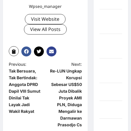
Bulukumba
Wpseo_manager
Kabupaten
Visit Website
Flores
Timur
View All Posts
Kabupaten
Humbang
Hasundutan
Kabupaten
Previous:
Next:
Indragiri
Tak Bersuara,
Re-LUN Ungkap
Hilir
Tak Bertindak:
Korupsi
Anggota DPRD
Sebesar US$50
Kabupaten
Dapil VIII Sumut
Juta Dibalik
Jayawijaya
Dinilai Tak
Proyek AMI
Layak Jadi
PLN, Diduga
Kabupaten
Wakil Rakyat
Mengalir ke
Jembrana
Darmawan
Kabupaten
Prasodjo Cs
Kepulauan