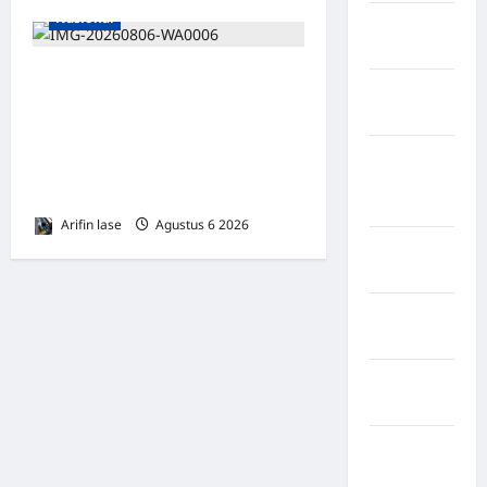
Nasional
Kabupaten
Rote Ndao
Lakukan Pemeliharaan Oprit
Kabupaten
Jembatan Batang Serangan,
Sampang
Hutama Karya Uji Coba
Kabupaten
Contraflow di KM 55 Tol
Sidenreng
Binjai–Langsa
Rappang
Arifin lase
Agustus 6 2026
0
Kabupaten
Sidrap
Kabupaten
Sorong
Kabupaten
Sragen
Kabupaten
Tangerang