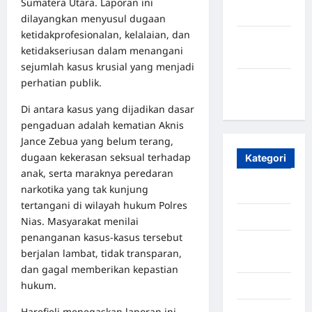
Sumatera Utara. Laporan ini
2023
dilayangkan menyusul dugaan
ketidakprofesionalan, kelalaian, dan
Maret
ketidakseriusan dalam menangani
2020
sejumlah kasus krusial yang menjadi
perhatian publik.
Januari
2020
Di antara kasus yang dijadikan dasar
pengaduan adalah kematian Aknis
Jance Zebua yang belum terang,
dugaan kekerasan seksual terhadap
Kategori
anak, serta maraknya peredaran
narkotika yang tak kunjung
Aceh
tertangani di wilayah hukum Polres
Aceh Besar
Nias. Masyarakat menilai
penanganan kasus‑kasus tersebut
Aceh
berjalan lambat, tidak transparan,
Timur
dan gagal memberikan kepastian
hukum.
Aceh Utara
Harefieli menegaskan laporan ini