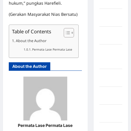
hukum,” pungkas Harefieli.
Jawa Barat
(Gerakan Masyarakat Nias Bersatu)
Jawa
Tengah
Table of Contents
kabupaten
Banyumas
About the Author
Permata Lase Permata Lase
Kabupaten
Bengkulu
Utara
About the Author
Kabupaten
Bireuen
Kabupaten
Boalemo
Kabupaten
Bogor
Permata Lase Permata Lase
Kabupaten