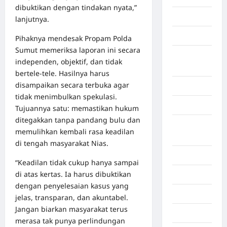
dibuktikan dengan tindakan nyata,”
Gorontalo
lanjutnya.
Graphic
Pihaknya mendesak Propam Polda
Sumut memeriksa laporan ini secara
Gunung
independen, objektif, dan tidak
Sitoli
bertele‑tele. Hasilnya harus
disampaikan secara terbuka agar
Gunungsitoli
tidak menimbulkan spekulasi.
Health
Tujuannya satu: memastikan hukum
ditegakkan tanpa pandang bulu dan
Hukum dan
memulihkan kembali rasa keadilan
kiminal
di tengah masyarakat Nias.
Inspiration
“Keadilan tidak cukup hanya sampai
di atas kertas. Ia harus dibuktikan
Internasional
dengan penyelesaian kasus yang
Jakarta
jelas, transparan, dan akuntabel.
Jangan biarkan masyarakat terus
Jambi
merasa tak punya perlindungan