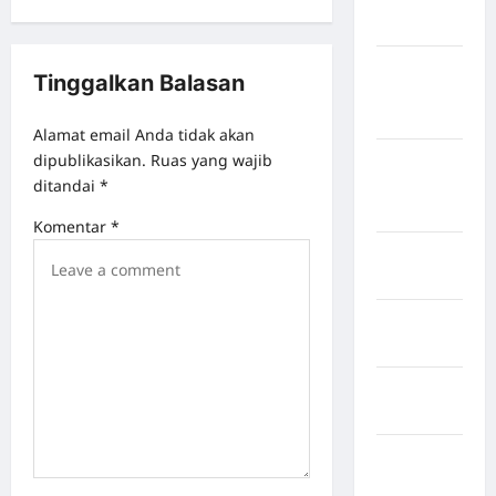
Sangihe
Kabupaten
Tinggalkan Balasan
Kotawaringin
Timur
Alamat email Anda tidak akan
dipublikasikan.
Ruas yang wajib
Kabupaten
ditandai
*
Kuantan
Singingi
Komentar
*
Kabupaten
Kuningan
Kabupaten
Mamasa
Kabupaten
Mamuju
Kabupaten
Maros