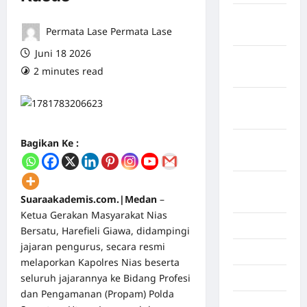
Maret
Permata Lase Permata Lase
2026
Juni 18 2026
Februari
2 minutes read
0 comments
2026
Januari
2026
Bagikan Ke :
Desember
2025
September
Suaraakademis.com.|Medan
–
2025
Ketua Gerakan Masyarakat Nias
Juli 2025
Bersatu, Harefieli Giawa, didampingi
jajaran pengurus, secara resmi
Mei 2025
melaporkan Kapolres Nias beserta
seluruh jajarannya ke Bidang Profesi
April 2025
dan Pengamanan (Propam) Polda
Oktober