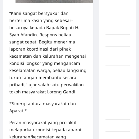
Berita viral
“Kami sangat bersyukur dan
Binjai
berterima kasih yang sebesar-
besarnya kepada Bapak Bupati H.
Blog
Syah Afandin. Respons beliau
Business
sangat cepat. Begitu menerima
laporan koordinasi dari pihak
Buton
kecamatan dan kelurahan mengenai
Tengah
kondisi longsor yang mengancam
keselamatan warga, beliau langsung
Cilacap
turun tangan membantu secara
Decor
pribadi,” ujar salah satu perwakilan
tokoh masyarakat Lorong Gandi.
Deli
Serdang
*Sinergi antara masyarakat dan
Aparat.*
Dumai
Peran masyarakat yang pro aktif
Economy
melaporkan kondisi kepada aparat
kelurahan/kecamatan yang
Gaza