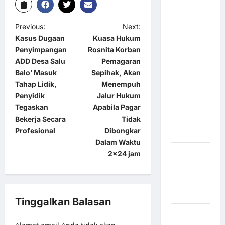
Bulukumba
Kabupaten
Previous:
Next:
Flores
Kasus Dugaan
Kuasa Hukum
Timur
Penyimpangan
Rosnita Korban
ADD Desa Salu
Pemagaran
Kabupaten
Balo’ Masuk
Sepihak, Akan
Humbang
Tahap Lidik,
Menempuh
Hasundutan
Penyidik
Jalur Hukum
Tegaskan
Apabila Pagar
Kabupaten
Bekerja Secara
Tidak
Indragiri
Profesional
Dibongkar
Hilir
Dalam Waktu
Kabupaten
2×24 jam
Jayawijaya
Kabupaten
Jembrana
Tinggalkan Balasan
Kabupaten
Kepulauan