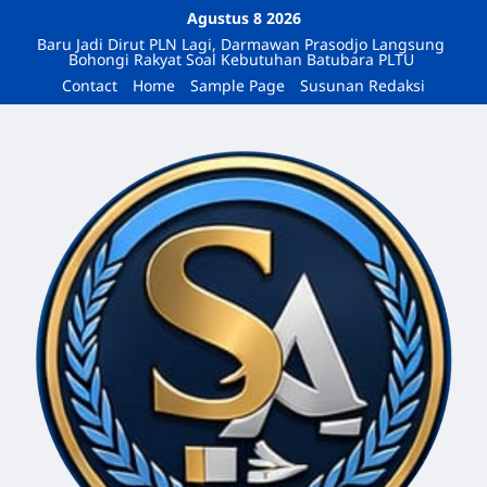
Agustus 8 2026
Baru Jadi Dirut PLN Lagi, Darmawan Prasodjo Langsung
Bohongi Rakyat Soal Kebutuhan Batubara PLTU
Contact
Home
Sample Page
Susunan Redaksi