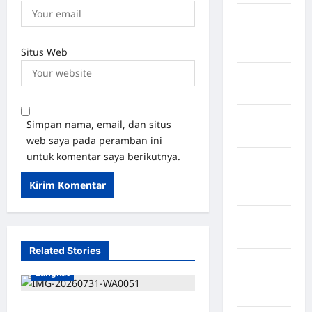
Kabupaten
Minahasa
Utara
Situs Web
Kabupaten
Morowali
Kabupaten
Simpan nama, email, dan situs
Mukomuko
web saya pada peramban ini
untuk komentar saya berikutnya.
Kabupaten
Musi
Banyuasin
Kabupaten
Nias
Related Stories
Kabupaten
Langkat
Nias
Selatan
Raya Samosir Angkat Suara