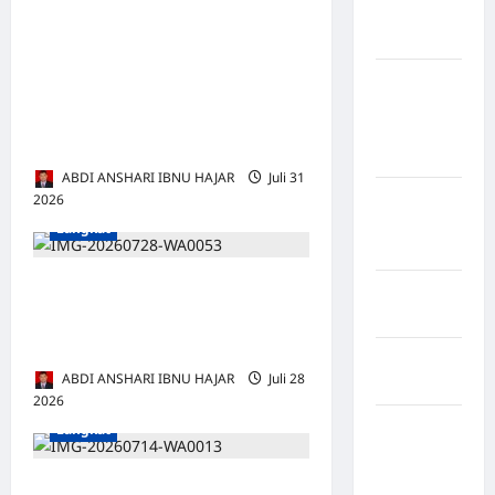
Kabupaten
Soal Perjuangan Bidan Desa
Nias Utara
Pangkalan Siata, AMPAS
kabupaten
Desak Pemerintah Benahi
Ogan
Infrastruktur dan Layanan
Komering
Kesehatan
Ulu Timur
ABDI ANSHARI IBNU HAJAR
Juli 31
Kabupaten
2026
0
Pegunungan
Langkat
Bintang
Kesbangpol Kunjungi
Kabupaten
Sekretariat DPC GPIE
Pinrang
Langkat
Kabupaten
ABDI ANSHARI IBNU HAJAR
Juli 28
Purbalingga
2026
0
Kabupaten
Langkat
Rejang
Lebong
Antrean BBM Lumpuhkan