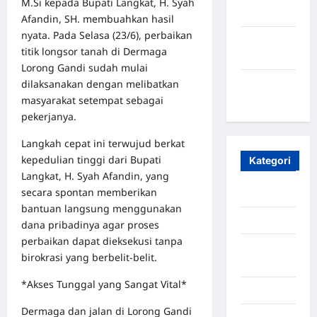
M.Si kepada Bupati Langkat, H. Syah
2023
Afandin, SH. membuahkan hasil
nyata. Pada Selasa (23/6), perbaikan
Maret
titik longsor tanah di Dermaga
2020
Lorong Gandi sudah mulai
dilaksanakan dengan melibatkan
Januari
masyarakat setempat sebagai
2020
pekerjanya.
Langkah cepat ini terwujud berkat
kepedulian tinggi dari Bupati
Kategori
Langkat, H. Syah Afandin, yang
secara spontan memberikan
Aceh
bantuan langsung menggunakan
Aceh Besar
dana pribadinya agar proses
perbaikan dapat dieksekusi tanpa
Aceh
birokrasi yang berbelit-belit.
Timur
*Akses Tunggal yang Sangat Vital*
Aceh Utara
Dermaga dan jalan di Lorong Gandi