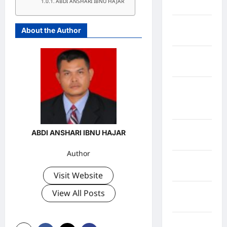
ABDI ANSHARI IBNU HAJAR
Jawa Barat
Jawa
About the Author
Tengah
kabupaten
Banyumas
Kabupaten
Bengkulu
Utara
Kabupaten
ABDI ANSHARI IBNU HAJAR
Bireuen
Author
Kabupaten
Boalemo
Visit Website
Kabupaten
View All Posts
Bogor
Kabupaten