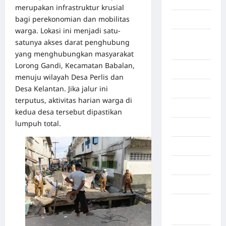
Aljazair
merupakan infrastruktur krusial
bagi perekonomian dan mobilitas
Asahan
warga. Lokasi ini menjadi satu-
Banda
satunya akses darat penghubung
Aceh
yang menghubungkan masyarakat
Lorong Gandi, Kecamatan Babalan,
Bandung
menuju wilayah Desa Perlis dan
Desa Kelantan. Jika jalur ini
Banten
terputus, aktivitas harian warga di
Barru
kedua desa tersebut dipastikan
lumpuh total.
Batam
Beijing
Bekasi
Bengkulu
Benua
Afrika