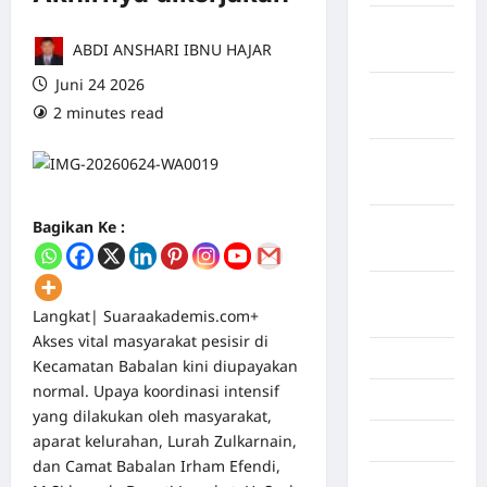
Maret
ABDI ANSHARI IBNU HAJAR
2026
Juni 24 2026
Februari
2 minutes read
0 comments
2026
Januari
2026
Bagikan Ke :
Desember
2025
September
Langkat| Suaraakademis.com+
2025
Akses vital masyarakat pesisir di
Juli 2025
Kecamatan Babalan kini diupayakan
normal. Upaya koordinasi intensif
Mei 2025
yang dilakukan oleh masyarakat,
aparat kelurahan, Lurah Zulkarnain,
April 2025
dan Camat Babalan Irham Efendi,
Oktober