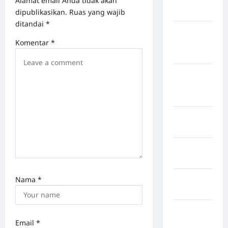
Alamat email Anda tidak akan
dipublikasikan.
Ruas yang wajib
Sangihe
ditandai
*
Kabupaten
Komentar
*
Kotawaringin
Timur
Kabupaten
Kuantan
Singingi
Kabupaten
Kuningan
Kabupaten
Mamasa
Kabupaten
Nama
*
Mamuju
Kabupaten
Maros
Email
*