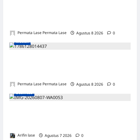
ULANG TAHUN FARIS: DEDIKASI &
INTEGRITAS JADI PILAR KEBENARAN
REPORTERNEWS
Permata Lase Permata Lase
Agustus 8 2026
0
Medan
SALAH HITUNG KERUGIAN: PUTUSAN
TIDAK BOLEH DIBANGUN DI ATAS
KESALAHAN!
Permata Lase Permata Lase
Agustus 8 2026
0
Business
Soal 10 Tiang Listrik di Gresik Tumbang
Hingga Lukai Warga dan Rusak Mobil, GM
PLN UID Jatim Bungkam
Arifin lase
Agustus 7 2026
0