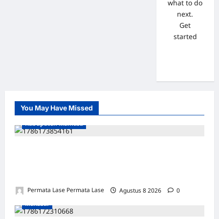
what to do
next.
Get
started
You May Have Missed
Kabupaten Mamasa
SEJARAH BARU: OROBUA SELATAN PUNYA
KELOMPOK PERIKANAN, SIAP
KEMBANGKAN POTENSI DESA!
Permata Lase Permata Lase
Agustus 8 2026
0
Makasar