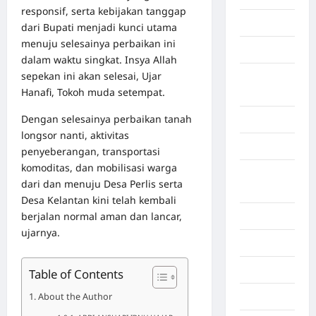
responsif, serta kebijakan tanggap
Gorontalo
dari Bupati menjadi kunci utama
menuju selesainya perbaikan ini
Graphic
dalam waktu singkat. Insya Allah
sepekan ini akan selesai, Ujar
Gunung
Hanafi, Tokoh muda setempat.
Sitoli
Dengan selesainya perbaikan tanah
Gunungsitoli
longsor nanti, aktivitas
Health
penyeberangan, transportasi
komoditas, dan mobilisasi warga
Hukum dan
dari dan menuju Desa Perlis serta
kiminal
Desa Kelantan kini telah kembali
berjalan normal aman dan lancar,
Inspiration
ujarnya.
Internasional
Jakarta
Table of Contents
About the Author
Jambi