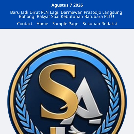
Agustus 7 2026
Baru Jadi Dirut PLN Lagi, Darmawan Prasodjo Langsung
Bohongi Rakyat Soal Kebutuhan Batubara PLTU
Contact
Home
Sample Page
Susunan Redaksi