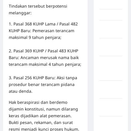
Jambi
Tindakan tersebut berpotensi
melanggar:
Jawa Barat
1. Pasal 368 KUHP Lama / Pasal 482
Jawa
KUHP Baru: Pemerasan terancam
Tengah
maksimal 9 tahun penjara;
kabupaten
2. Pasal 369 KUHP / Pasal 483 KUHP
Banyumas
Baru: Ancaman merusak nama baik
Kabupaten
terancam maksimal 4 tahun penjara;
Bengkulu
Utara
3. Pasal 256 KUHP Baru: Aksi tanpa
prosedur benar terancam pidana
Kabupaten
atau denda.
Bireuen
Hak beraspirasi dan berdemo
Kabupaten
dijamin konstitusi, namun dilarang
Boalemo
keras dijadikan alat pemerasan.
Kabupaten
Bukti pesan, rekaman, dan surat
Bogor
resmi menjadi kunci proses hukum.