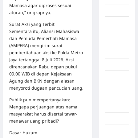
Mamasa agar diproses sesuai
Gaza
aturan,” ungkapnya.
Gorontalo
Surat Aksi yang Terbit
Sementara itu, Aliansi Mahasiswa
Graphic
dan Pemuda Pemerhati Mamasa
(AMPERA) mengirim surat
Gunung
pemberitahuan aksi ke Polda Metro
Sitoli
Jaya tertanggal 8 Juli 2026. Aksi
Gunungsitoli
direncanakan Rabu depan pukul
09.00 WIB di depan Kejaksaan
Health
Agung dan BKN dengan alasan
menyoroti dugaan pencucian uang.
Hukum dan
kiminal
Publik pun mempertanyakan:
Mengapa perjuangan atas nama
Inspiration
masyarakat harus disertai tawar-
Internasional
menawar uang pribadi?
Jakarta
Dasar Hukum