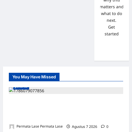
matters and
what to do
next.
Get
started
You May Have Missed
Jakarta
ISU SURPRES PERGANTIAN KAPOLRI
DINILAI MENYESATKAN: KEWENANGAN
TETAP DI TANGAN PRESIDEN
Permata Lase Permata Lase
Agustus 7 2026
0