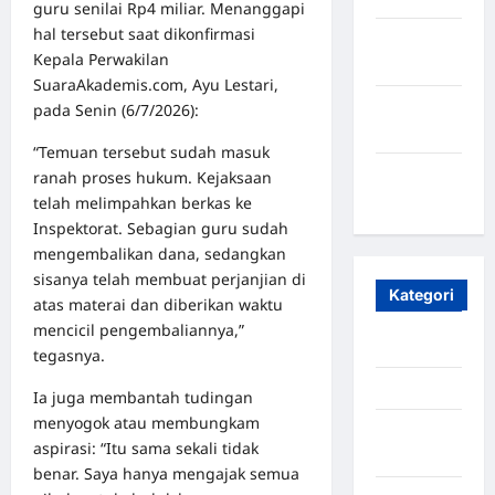
guru senilai Rp4 miliar. Menanggapi
hal tersebut saat dikonfirmasi
Oktober
Kepala Perwakilan
2023
SuaraAkademis.com, Ayu Lestari,
Maret
pada Senin (6/7/2026):
2020
“Temuan tersebut sudah masuk
Januari
ranah proses hukum. Kejaksaan
2020
telah melimpahkan berkas ke
Inspektorat. Sebagian guru sudah
mengembalikan dana, sedangkan
sisanya telah membuat perjanjian di
Kategori
atas materai dan diberikan waktu
mencicil pengembaliannya,”
Aceh
tegasnya.
Aceh Besar
Ia juga membantah tudingan
menyogok atau membungkam
Aceh
aspirasi: “Itu sama sekali tidak
Timur
benar. Saya hanya mengajak semua