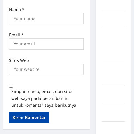
Selatan
Nama
*
Kabupaten
Nias Utara
kabupaten
Email
*
Ogan
Komering
Ulu Timur
Situs Web
Kabupaten
Pegunungan
Bintang
Kabupaten
Simpan nama, email, dan situs
Pinrang
web saya pada peramban ini
untuk komentar saya berikutnya.
Kabupaten
Purbalingga
Kabupaten