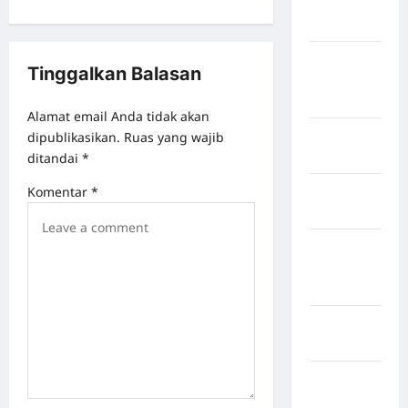
Kabupaten
Maros
Kabupaten
Tinggalkan Balasan
Minahasa
Utara
Alamat email Anda tidak akan
Kabupaten
dipublikasikan.
Ruas yang wajib
Morowali
ditandai
*
Komentar
*
Kabupaten
Mukomuko
Kabupaten
Musi
Banyuasin
Kabupaten
Nias
Kabupaten
Nias