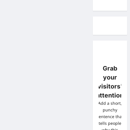
Grab
your
visitors'
attention
Add a short,
punchy
sentence that
tells people
why this