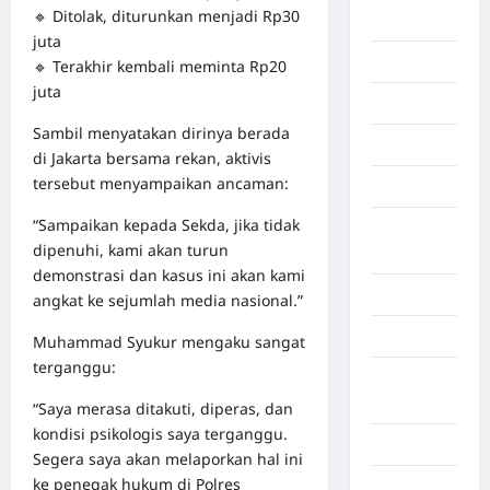
🔹 Ditolak, diturunkan menjadi Rp30
Afrika
juta
Berita viral
🔹 Terakhir kembali meminta Rp20
juta
Binjai
Sambil menyatakan dirinya berada
Blog
di Jakarta bersama rekan, aktivis
tersebut menyampaikan ancaman:
Business
“Sampaikan kepada Sekda, jika tidak
Buton
dipenuhi, kami akan turun
Tengah
demonstrasi dan kasus ini akan kami
Cilacap
angkat ke sejumlah media nasional.”
Decor
Muhammad Syukur mengaku sangat
terganggu:
Deli
Serdang
“Saya merasa ditakuti, diperas, dan
kondisi psikologis saya terganggu.
Dumai
Segera saya akan melaporkan hal ini
ke penegak hukum di Polres
Economy