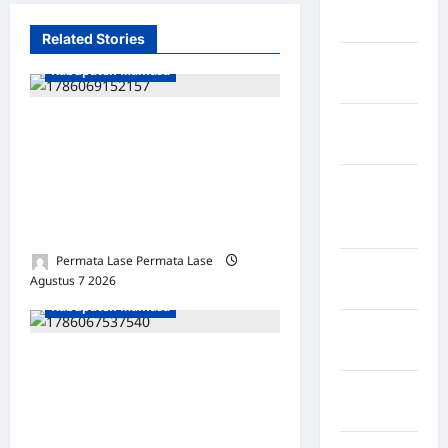
Rejang
Lebong
Related Stories
Kabupaten
Kabupaten Mamasa
Rote Ndao
Kabupaten
Rp 8,87 MILIAR CAIR
Sampang
PENUH: DESA KARIANGO
LAMA TERTINGGAL —
Kabupaten
DITANYA RINCIAN, KADES
Sidenreng
Rappang
MINTA SABAR!
Permata Lase Permata Lase
Kabupaten
Agustus 7 2026
0
Sidrap
Kabupaten Mamasa
Kabupaten
Sorong
9 TAHUN POS SAMA: Rp
7,49 MILIAR DANA DESA
Kabupaten
Sragen
OROBU — Rp 2,44 MILIAR
“MENDESAK” TANPA