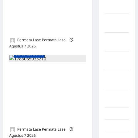
Kabupaten
RINCIAN! DITANYA
Tangerang
RINCIAN, KADES BALAS
Kabupaten
DOA — AWAK MEDIA:
Tanggamus
JAWABAN DIHINDAR!
Kabupaten
Permata Lase Permata Lase
Wonosobo
Kabupaten Mamasa
Agustus 7 2026
0
Sulawesi Barat
Kabupaten
Yalimo
9 TAHUN POS SAMA: Rp
Kalimantan
9,06 MILIAR DANA DESA
Barat
RANTEBERAN — Rp 1,27
Kalimantan
MILIAR “MENDESAK”
Tengah
TANPA RINCIAN! KADES
BUNGKAM, MALAH BLOKIR
Karawang
AWAK MEDIA!
Karo
Permata Lase Permata Lase
Agustus 7 2026
0
Kayuagung