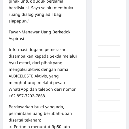
pihak untuk duduk bersama
Aceh Utara
berdiskusi. Saya selalu membuka
Aljazair
ruang dialog yang adil bagi
siapapun.”
Asahan
Tawar-Menawar Uang Berkedok
Banda
Aspirasi
Aceh
Informasi dugaan pemerasan
Bandung
disampaikan kepada Sekda melalui
Banten
Ayu Lestari, dari pihak yang
mengaku aktivis dengan nama
Barru
ALBICELESTE Aktivis, yang
menghubungi melalui pesan
Batam
WhatsApp dan telepon dari nomor
Beijing
+62 857-7202-7868.
Bekasi
Berdasarkan bukti yang ada,
permintaan uang berubah-ubah
Bengkulu
disertai tekanan:
🔹 Pertama menuntut Rp50 juta
Benua