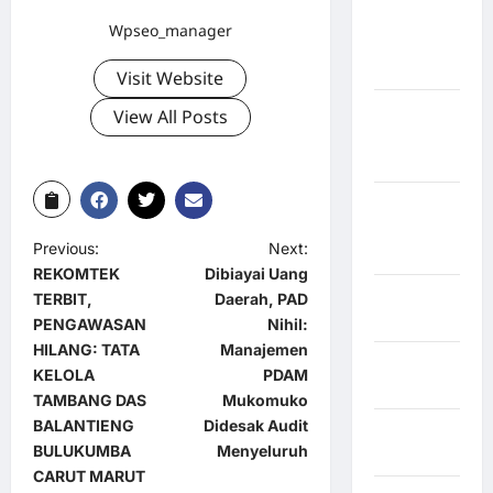
Kabupaten
Wpseo_manager
Kepulauan
Sangihe
Visit Website
Kabupaten
View All Posts
Kotawaringin
Timur
Kabupaten
Kuantan
Previous:
Next:
Singingi
REKOMTEK
Dibiayai Uang
Kabupaten
TERBIT,
Daerah, PAD
Kuningan
PENGAWASAN
Nihil:
HILANG: TATA
Manajemen
Kabupaten
KELOLA
PDAM
Mamasa
TAMBANG DAS
Mukomuko
BALANTIENG
Didesak Audit
Kabupaten
BULUKUMBA
Menyeluruh
Mamuju
CARUT MARUT