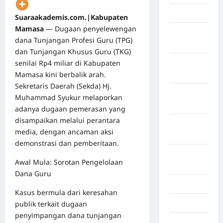
April 2026
Suaraakademis.com.|Kabupaten
Mamasa
— Dugaan penyelewengan
Maret
dana Tunjangan Profesi Guru (TPG)
2026
dan Tunjangan Khusus Guru (TKG)
senilai Rp4 miliar di Kabupaten
Februari
Mamasa kini berbalik arah.
2026
Sekretaris Daerah (Sekda) Hj.
Januari
Muhammad Syukur melaporkan
2026
adanya dugaan pemerasan yang
disampaikan melalui perantara
Desember
media, dengan ancaman aksi
2025
demonstrasi dan pemberitaan.
September
Awal Mula: Sorotan Pengelolaan
2025
Dana Guru
Juli 2025
Kasus bermula dari keresahan
Mei 2025
publik terkait dugaan
penyimpangan dana tunjangan
April 2025