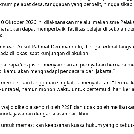
n oknum pejabat desa, tanggapan yang berbelit, hingga si
i 10 Oktober 2026 ini dilaksanakan melalui mekanisme Pe
arapkan dapat memperbaiki fasilitas belajar di sekolah 
s.
atanetean, Yusuf Rahmat Demmandulu, diduga terlibat lang
rada di lokasi saat kunjungan dilakukan.
disapa Papa Yos justru menyampaikan pernyataan bernada
api kamu akan menghadapi pengacara dari Jakarta.”
n memberikan tanggapan singkat. Ia menyatakan: “Terima 
untabel, namun mohon waktu untuk bertemu di hari kerja 
ib dikelola sendiri oleh P2SP dan tidak boleh melibatkan 
unda jawaban dengan alasan hari libur.
 untuk memastikan keabsahan kuasa hukum yang disebutka