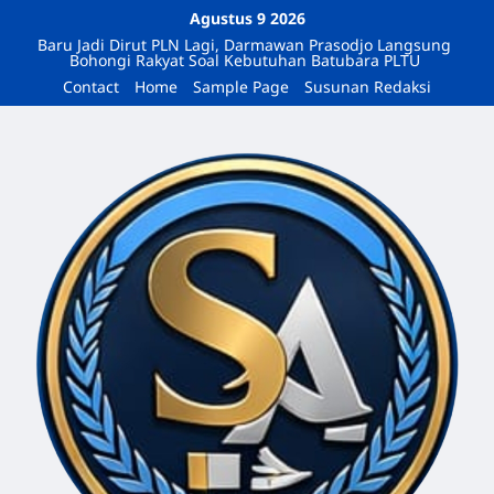
Agustus 9 2026
Baru Jadi Dirut PLN Lagi, Darmawan Prasodjo Langsung
Bohongi Rakyat Soal Kebutuhan Batubara PLTU
Contact
Home
Sample Page
Susunan Redaksi