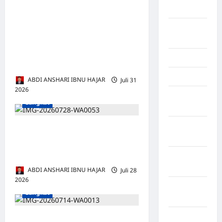
Kendari
Soal Perjuangan Bidan Desa
Pangkalan Siata, AMPAS
Konawe
Desak Pemerintah Benahi
Utara
Infrastruktur dan Layanan
Konoha
Kesehatan
Kota Binjai
ABDI ANSHARI IBNU HAJAR
Juli 31
2026
0
Kota
Langkat
Mamuju
Kota
Kesbangpol Kunjungi
Parepare
Sekretariat DPC GPIE
Langkat
Kota
Tangerang
ABDI ANSHARI IBNU HAJAR
Juli 28
2026
0
Kotawaringin
Langkat
Timur
LABUHAN
Antrean BBM Lumpuhkan