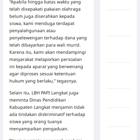
“Apabila hingga batas waktu yang
Bulukumba
telah disepakati pakaian olahraga
belum juga diserahkan kepada
Kabupaten
siswa, kami menduga terdapat
Flores
penyalahgunaan atau
Timur
penyelewengan terhadap dana yang
Kabupaten
telah dibayarkan para wali murid.
Humbang
Karena itu, kami akan mendampingi
Hasundutan
masyarakat melaporkan persoalan
ini kepada aparat yang berwenang
Kabupaten
agar diproses sesuai ketentuan
Indragiri
hukum yang berlaku,” tegasnya.
Hilir
Selain itu, LBH PAPI Langkat juga
Kabupaten
meminta Dinas Pendidikan
Jayawijaya
Kabupaten Langkat menjamin tidak
Kabupaten
ada tindakan diskriminatif terhadap
Jembrana
siswa yang orang tuanya
menyampaikan pengaduan.
Kabupaten
Kepulauan