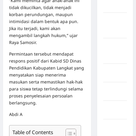
“Kami meminta agar anak-anak ini
Sangihe
tidak dikucilkan, tidak menjadi
korban perundungan, maupun
Kabupaten
intimidasi dalam bentuk apa pun.
Kotawaringin
Jika itu terjadi, kami akan
Timur
mengambil langkah hukum,” ujar
Raya Samosir.
Kabupaten
Kuantan
Permintaan tersebut mendapat
Singingi
respons positif dari Kabid SD Dinas
Pendidikan Kabupaten Langkat yang
Kabupaten
menyatakan siap menerima
Kuningan
masukan serta memastikan hak-hak
Kabupaten
para siswa tetap terlindungi selama
Mamasa
proses penyelesaian persoalan
berlangsung.
Kabupaten
Mamuju
Abdi A
Kabupaten
Table of Contents
Maros