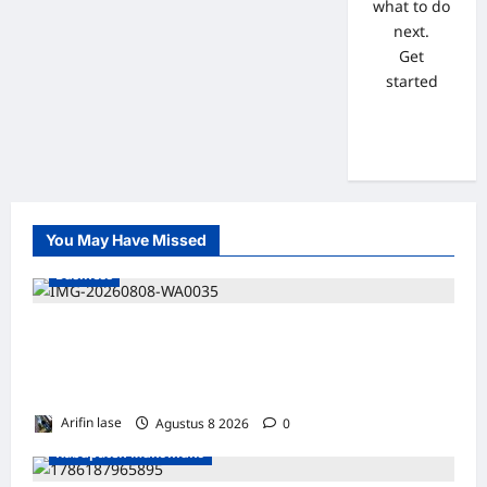
what to do
next.
Get
started
You May Have Missed
Business
WAKIL PRESIDEN RI TINJAU PROSES
REHABILITASI JEMBATAN LUMUT, DORONG
PENGUATAN KONEKTIVITAS DI ACEH
Arifin lase
Agustus 8 2026
0
Kabupaten Mukomuko