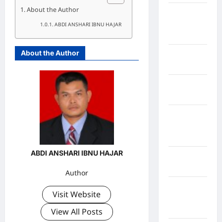
About the Author
Kabupaten
Minahasa
ABDI ANSHARI IBNU HAJAR
Utara
About the Author
Kabupaten
Morowali
Kabupaten
Mukomuko
Kabupaten
Musi
Banyuasin
ABDI ANSHARI IBNU HAJAR
Kabupaten
Nias
Author
Kabupaten
Visit Website
Nias
Selatan
View All Posts