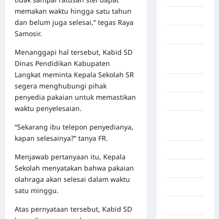
memakan waktu hingga satu tahun
Gorontalo
dan belum juga selesai,” tegas Raya
Samosir.
Graphic
Menanggapi hal tersebut, Kabid SD
Gunung
Dinas Pendidikan Kabupaten
Sitoli
Langkat meminta Kepala Sekolah SR
Gunungsitoli
segera menghubungi pihak
penyedia pakaian untuk memastikan
Health
waktu penyelesaian.
Hukum dan
“Sekarang ibu telepon penyedianya,
kiminal
kapan selesainya?” tanya FR.
Inspiration
Menjawab pertanyaan itu, Kepala
Sekolah menyatakan bahwa pakaian
Internasional
olahraga akan selesai dalam waktu
Jakarta
satu minggu.
Jambi
Atas pernyataan tersebut, Kabid SD