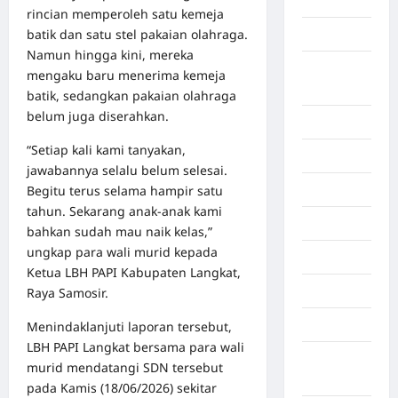
Aljazair
rincian memperoleh satu kemeja
batik dan satu stel pakaian olahraga.
Asahan
Namun hingga kini, mereka
Banda
mengaku baru menerima kemeja
Aceh
batik, sedangkan pakaian olahraga
belum juga diserahkan.
Bandung
“Setiap kali kami tanyakan,
Banten
jawabannya selalu belum selesai.
Begitu terus selama hampir satu
Barru
tahun. Sekarang anak-anak kami
Batam
bahkan sudah mau naik kelas,”
ungkap para wali murid kepada
Beijing
Ketua LBH PAPI Kabupaten Langkat,
Bekasi
Raya Samosir.
Bengkulu
Menindaklanjuti laporan tersebut,
LBH PAPI Langkat bersama para wali
Benua
murid mendatangi SDN tersebut
Afrika
pada Kamis (18/06/2026) sekitar