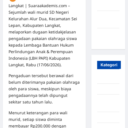
Langkat | Suaraakademis.com –
2023
Sejumlah wali murid SD Negeri
Maret
Kelurahan Alur Dua, Kecamatan Sei
2020
Lepan, Kabupaten Langkat,
melaporkan dugaan ketidakjelasan
Januari
pengadaan pakaian olahraga siswa
2020
kepada Lembaga Bantuan Hukum
Perlindungan Anak & Perempuan
Indonesia (LBH PAPI) Kabupaten
Langkat, Rabu (17/06/2026).
Kategori
Pengaduan tersebut berawal dari
Aceh
belum diterimanya pakaian olahraga
oleh para siswa, meskipun biaya
Aceh Besar
pengadaannya telah dipungut
Aceh
sekitar satu tahun lalu.
Timur
Menurut keterangan para wali
Aceh Utara
murid, setiap siswa diminta
membayar Rp200.000 dengan