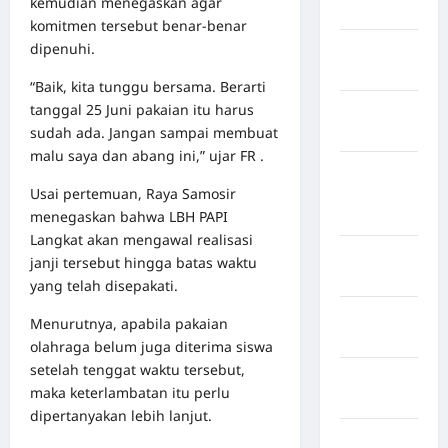
kemudian menegaskan agar
Jawa Barat
komitmen tersebut benar-benar
dipenuhi.
Jawa
Tengah
“Baik, kita tunggu bersama. Berarti
tanggal 25 Juni pakaian itu harus
kabupaten
sudah ada. Jangan sampai membuat
Banyumas
malu saya dan abang ini,” ujar FR .
Kabupaten
Usai pertemuan, Raya Samosir
Bengkulu
menegaskan bahwa LBH PAPI
Utara
Langkat akan mengawal realisasi
Kabupaten
janji tersebut hingga batas waktu
Bireuen
yang telah disepakati.
Kabupaten
Menurutnya, apabila pakaian
Boalemo
olahraga belum juga diterima siswa
setelah tenggat waktu tersebut,
Kabupaten
maka keterlambatan itu perlu
Bogor
dipertanyakan lebih lanjut.
Kabupaten