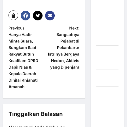
Kabupaten
Nias Utara
kabupaten
Ogan
Previous:
Next:
Komering
Hanya Hadir
Bangsatnya
Ulu Timur
Minta Suara,
Pejabat di
Bungkam Saat
Pekanbaru:
Kabupaten
Rakyat Butuh
Istrinya Bergaya
Pegunungan
Keadilan: DPRD
Hedon, Aktivis
Bintang
Dapil Nias &
yang Dipenjara
Kepala Daerah
Kabupaten
Dinilai Khianati
Pinrang
Amanah
Kabupaten
Purbalingga
Kabupaten
Tinggalkan Balasan
Rejang
Lebong