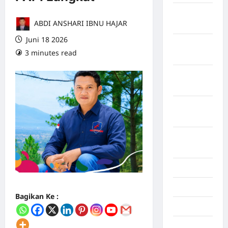
Maret
ABDI ANSHARI IBNU HAJAR
2026
Juni 18 2026
Februari
3 minutes read
0 comments
2026
Januari
2026
Desember
2025
September
2025
Juli 2025
Mei 2025
Bagikan Ke :
April 2025
Oktober