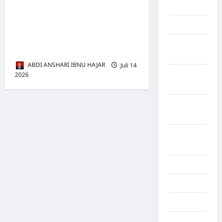
BATU
Lalu Lintas di Langkat, Raya
Samosir Desak Pemkab,
Lampung
Polres, dan Dishub Segera
Lampung
Bertindak
Barat
ABDI ANSHARI IBNU HAJAR
Juli 14
Lampung
2026
0
Selatan
Lampung
Tengah
Lampung
Timur
Langkat
Majalengka
Makasar
Maluku