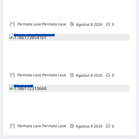
MOTOR DIKUBUR PELEPAH SAWIT: WARGA
& POLISI UNGKAP DALAM 24 JAM!
Permata Lase Permata Lase
Agustus 8 2026
0
Kabupaten Mamasa
SEJARAH BARU: OROBUA SELATAN PUNYA
KELOMPOK PERIKANAN, SIAP
KEMBANGKAN POTENSI DESA!
Permata Lase Permata Lase
Agustus 8 2026
0
Makasar
ULANG TAHUN FARIS: DEDIKASI &
INTEGRITAS JADI PILAR KEBENARAN
REPORTERNEWS
Permata Lase Permata Lase
Agustus 8 2026
0