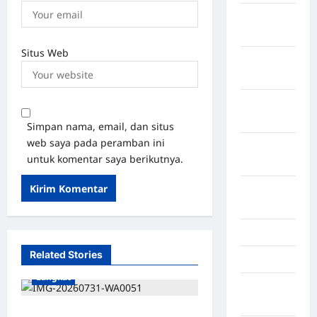
Kabupaten
Tanggamus
Situs Web
Kabupaten
Wonosobo
Kabupaten
Yalimo
Simpan nama, email, dan situs
web saya pada peramban ini
Kalimantan
untuk komentar saya berikutnya.
Barat
Kalimantan
Tengah
Karawang
Related Stories
Karo
Langkat
Kayuagung
Palembang
Raya Samosir Angkat Suara