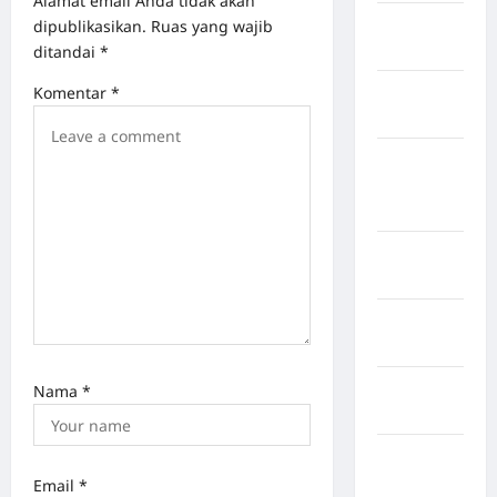
Alamat email Anda tidak akan
Kabupaten
dipublikasikan.
Ruas yang wajib
Rote Ndao
ditandai
*
Kabupaten
Komentar
*
Sampang
Kabupaten
Sidenreng
Rappang
Kabupaten
Sidrap
Kabupaten
Sorong
Kabupaten
Nama
*
Sragen
Kabupaten
Tangerang
Email
*