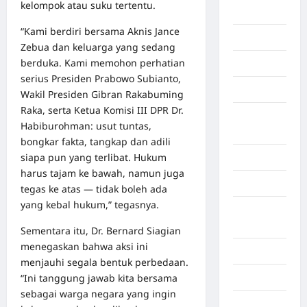
kelompok atau suku tertentu.
Berita viral
“Kami berdiri bersama Aknis Jance
Binjai
Zebua dan keluarga yang sedang
berduka. Kami memohon perhatian
Blog
serius Presiden Prabowo Subianto,
Business
Wakil Presiden Gibran Rakabuming
Raka, serta Ketua Komisi III DPR Dr.
Buton
Habiburohman: usut tuntas,
Tengah
bongkar fakta, tangkap dan adili
siapa pun yang terlibat. Hukum
Cilacap
harus tajam ke bawah, namun juga
Decor
tegas ke atas — tidak boleh ada
yang kebal hukum,” tegasnya.
Deli
Serdang
Sementara itu, Dr. Bernard Siagian
menegaskan bahwa aksi ini
Dumai
menjauhi segala bentuk perbedaan.
“Ini tanggung jawab kita bersama
Economy
sebagai warga negara yang ingin
Gaza