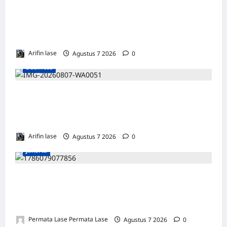
Soal 10 Tiang Listrik di Gresik Tumbang
Hingga Lukai Warga dan Rusak Mobil, GM
PLN UID Jatim Bungkam
Arifin lase
Agustus 7 2026
0
Business
Perayaan HUT ke 14, PP IWO Bagikan Bea
Siswa Untuk 8 Siswa SD Muhammadiyah 16
Jakse
Arifin lase
Agustus 7 2026
0
Jakarta
ISU SURPRES PERGANTIAN KAPOLRI
DINILAI MENYESATKAN: KEWENANGAN
TETAP DI TANGAN PRESIDEN
Permata Lase Permata Lase
Agustus 7 2026
0