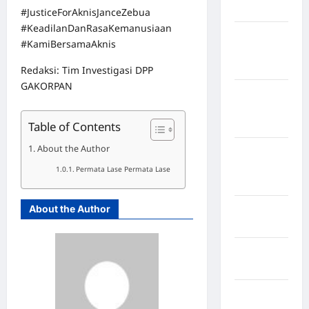
Bulukumba
#JusticeForAknisJanceZebua
#KeadilanDanRasaKemanusiaan
Kabupaten
#KamiBersamaAknis
Flores
Timur
Redaksi: Tim Investigasi DPP
GAKORPAN
Kabupaten
Humbang
Table of Contents
Hasundutan
About the Author
Kabupaten
Indragiri
Permata Lase Permata Lase
Hilir
About the Author
Kabupaten
Jayawijaya
Kabupaten
Jembrana
Kabupaten
Kepulauan