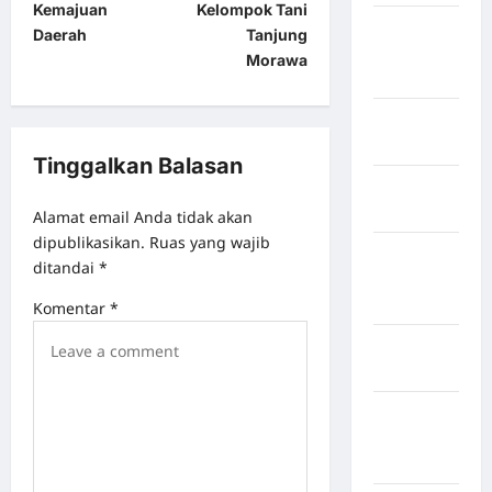
Kemajuan
Kelompok Tani
Kabupaten
Daerah
Tanjung
Minahasa
Morawa
Utara
Kabupaten
Morowali
Tinggalkan Balasan
Kabupaten
Mukomuko
Alamat email Anda tidak akan
dipublikasikan.
Ruas yang wajib
Kabupaten
ditandai
*
Musi
Banyuasin
Komentar
*
Kabupaten
Nias
Kabupaten
Nias
Selatan