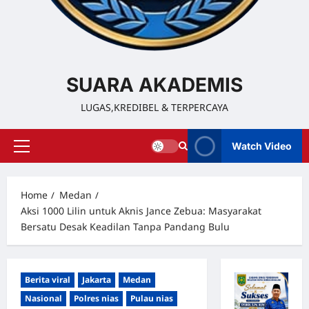
SUARA AKADEMIS
LUGAS,KREDIBEL & TERPERCAYA
Watch Video
Home
Medan
Aksi 1000 Lilin untuk Aknis Jance Zebua: Masyarakat
Bersatu Desak Keadilan Tanpa Pandang Bulu
Berita viral
Jakarta
Medan
Nasional
Polres nias
Pulau nias