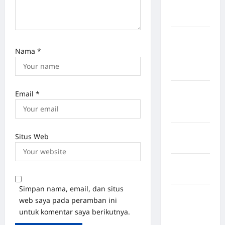
Kabupaten
Nias Utara
kabupaten
Ogan
Nama
*
Komering
Ulu Timur
Kabupaten
Email
*
Pegunungan
Bintang
Kabupaten
Situs Web
Pinrang
Kabupaten
Purbalingga
Simpan nama, email, dan situs
Kabupaten
web saya pada peramban ini
Rejang
untuk komentar saya berikutnya.
Lebong