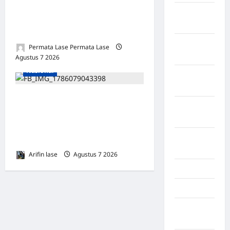
MENYESATKAN:
Kabupaten
KEWENANGAN TETAP DI
Tanggamus
TANGAN PRESIDEN
Kabupaten
Permata Lase Permata Lase
Wonosobo
Agustus 7 2026
0
Nasional
Kabupaten
Yalimo
Sampah Menumpuk
Kalimantan
Sepekan di Lorong Cinta
Barat
Maju Subulussalam, Warga
Kalimantan
Keluhkan Bau Menyengat
Tengah
Arifin lase
Agustus 7 2026
0
Karawang
Karo
Kayuagung
Palembang