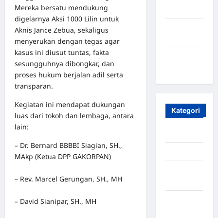
Mereka bersatu mendukung
2023
digelarnya Aksi 1000 Lilin untuk
Maret
Aknis Jance Zebua, sekaligus
2020
menyerukan dengan tegas agar
kasus ini diusut tuntas, fakta
Januari
sesungguhnya dibongkar, dan
2020
proses hukum berjalan adil serta
transparan.
Kegiatan ini mendapat dukungan
Kategori
luas dari tokoh dan lembaga, antara
lain:
Aceh
– Dr. Bernard BBBBI Siagian, SH.,
Aceh Besar
MAkp (Ketua DPP GAKORPAN)
Aceh
– Rev. Marcel Gerungan, SH., MH
Timur
Aceh Utara
– David Sianipar, SH., MH