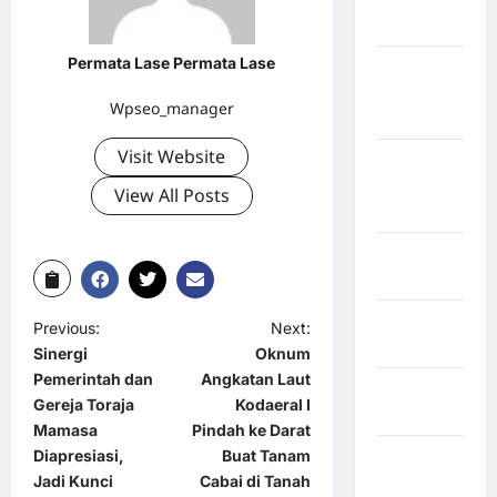
Sangihe
Permata Lase Permata Lase
Kabupaten
Kotawaringin
Wpseo_manager
Timur
Visit Website
Kabupaten
Kuantan
View All Posts
Singingi
Kabupaten
Kuningan
Kabupaten
Previous:
Next:
Mamasa
Sinergi
Oknum
Pemerintah dan
Angkatan Laut
Kabupaten
Gereja Toraja
Kodaeral I
Mamuju
Mamasa
Pindah ke Darat
Diapresiasi,
Buat Tanam
Kabupaten
Jadi Kunci
Cabai di Tanah
Maros