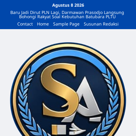
Agustus 8 2026
Baru Jadi Dirut PLN Lagi, Darmawan Prasodjo Langsung
Bohongi Rakyat Soal Kebutuhan Batubara PLTU
Contact
Home
Sample Page
Susunan Redaksi