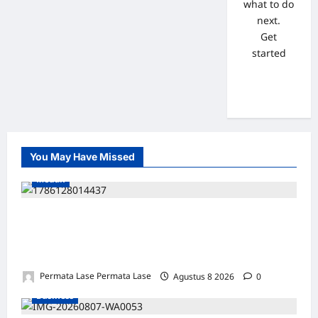
what to do
next.
Get
started
You May Have Missed
Medan
SALAH HITUNG KERUGIAN: PUTUSAN
TIDAK BOLEH DIBANGUN DI ATAS
KESALAHAN!
Permata Lase Permata Lase
Agustus 8 2026
0
Business