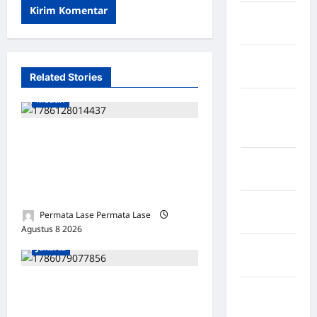
Kabupaten
Rote Ndao
Kabupaten
Sampang
Related Stories
Medan
Kabupaten
Sidenreng
Rappang
SALAH HITUNG KERUGIAN:
PUTUSAN TIDAK BOLEH
Kabupaten
DIBANGUN DI ATAS
Sidrap
KESALAHAN!
Kabupaten
Permata Lase Permata Lase
Sorong
Agustus 8 2026
0
Jakarta
Kabupaten
Sragen
ISU SURPRES PERGANTIAN
Kabupaten
KAPOLRI DINILAI
Tangerang