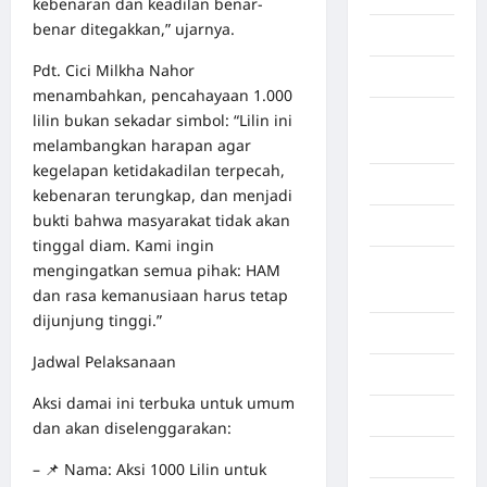
kebenaran dan keadilan benar-
benar ditegakkan,” ujarnya.
Gorontalo
Pdt. Cici Milkha Nahor
Graphic
menambahkan, pencahayaan 1.000
Gunung
lilin bukan sekadar simbol: “Lilin ini
Sitoli
melambangkan harapan agar
kegelapan ketidakadilan terpecah,
Gunungsitoli
kebenaran terungkap, dan menjadi
bukti bahwa masyarakat tidak akan
Health
tinggal diam. Kami ingin
Hukum dan
mengingatkan semua pihak: HAM
kiminal
dan rasa kemanusiaan harus tetap
dijunjung tinggi.”
Inspiration
Jadwal Pelaksanaan
Internasional
Aksi damai ini terbuka untuk umum
Jakarta
dan akan diselenggarakan:
Jambi
– 📌 Nama: Aksi 1000 Lilin untuk