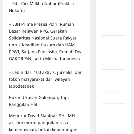
Aljazair
– Pdt. Cici Milkha Nahor (Praktisi
Hukum)
Asahan
Banda
– LBH Prima Presisi Polri, Rumah
Aceh
Besar Relawan RPG, Gerakan
Solidaritas Nasional Suara Rakyat
Bandung
untuk Keadilan Hukum dan HAM,
PPWI, Sarjana Pancasila, Rumah Doa
Banten
GAKORPAN, serta Milkha Indonesia
Barru
– Lebih dari 100 aktivis, jurnalis, dan
Batam
tokoh masyarakat dari wilayah
Jabodetabek
Beijing
Bukan Urusan Golongan, Tapi
Bekasi
Panggilan Hati
Bengkulu
Menurut David Sianipar, SH., MH,
Benua
aksi ini murni panggilan rasa
Afrika
kemanusiaan, bukan kepentingan