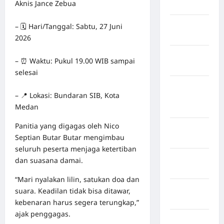
Aknis Jance Zebua
Jawa Barat
Jawa
– 🗓️ Hari/Tanggal: Sabtu, 27 Juni
Tengah
2026
kabupaten
– ⏰ Waktu: Pukul 19.00 WIB sampai
Banyumas
selesai
Kabupaten
– 📍 Lokasi: Bundaran SIB, Kota
Bengkulu
Medan
Utara
Panitia yang digagas oleh Nico
Kabupaten
Septian Butar Butar mengimbau
Bireuen
seluruh peserta menjaga ketertiban
Kabupaten
dan suasana damai.
Boalemo
“Mari nyalakan lilin, satukan doa dan
Kabupaten
suara. Keadilan tidak bisa ditawar,
Bogor
kebenaran harus segera terungkap,”
ajak penggagas.
Kabupaten