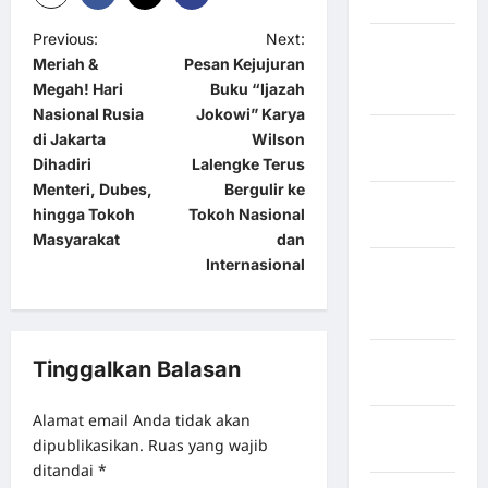
Purbalingga
Previous:
Next:
Kabupaten
Meriah &
Pesan Kejujuran
Rejang
Megah! Hari
Buku “Ijazah
Lebong
Nasional Rusia
Jokowi” Karya
Kabupaten
di Jakarta
Wilson
Rote Ndao
Dihadiri
Lalengke Terus
Menteri, Dubes,
Bergulir ke
Kabupaten
hingga Tokoh
Tokoh Nasional
Sampang
Masyarakat
dan
Internasional
Kabupaten
Sidenreng
Rappang
Kabupaten
Tinggalkan Balasan
Sidrap
Alamat email Anda tidak akan
Kabupaten
dipublikasikan.
Ruas yang wajib
Sorong
ditandai
*