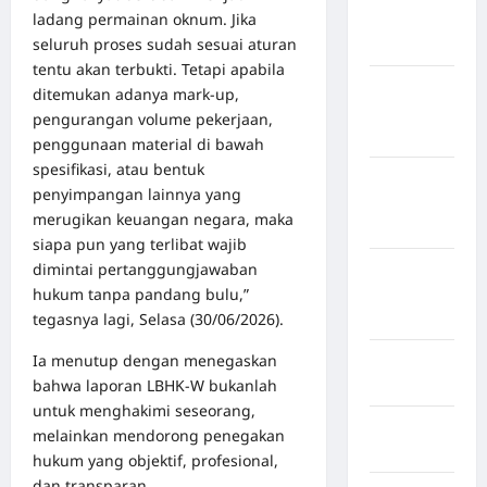
ladang permainan oknum. Jika
Kabupaten
seluruh proses sudah sesuai aturan
Jembrana
tentu akan terbukti. Tetapi apabila
Kabupaten
ditemukan adanya mark-up,
Kepulauan
pengurangan volume pekerjaan,
Sangihe
penggunaan material di bawah
spesifikasi, atau bentuk
Kabupaten
penyimpangan lainnya yang
Kotawaringin
merugikan keuangan negara, maka
Timur
siapa pun yang terlibat wajib
dimintai pertanggungjawaban
Kabupaten
hukum tanpa pandang bulu,”
Kuantan
tegasnya lagi, Selasa (30/06/2026).
Singingi
Ia menutup dengan menegaskan
Kabupaten
bahwa laporan LBHK-W bukanlah
Kuningan
untuk menghakimi seseorang,
Kabupaten
melainkan mendorong penegakan
Mamasa
hukum yang objektif, profesional,
dan transparan.