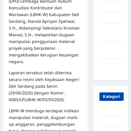
(DPD) Lembaga Bantuan Hukum
Mei 2025
Konsultasi Kontributor dan
Wartawan (LBHK-W) Kabupaten Deli
April 2025
Serdang, Nanda Apriyan Syahwal,
S.H., didampingi Sekretaris Krisman
Oktober
Manao, S.H., melaporkan dugaan
2023
manipulasi penggunaan material
Maret
proyek yang berpotensi
2020
mengakibatkan kerugian keuangan
negara.
Januari
2020
Laporan tersebut telah diterima
secara resmi oleh Kejaksaan Negeri
Deli Serdang pada Senin
(29/06/2026) dengan Nomor :
Kategori
0085/LP/LBHK-W/DS/IV/2026.
Aceh
LBHK-W menduga terdapat indikasi
manipulasi material, dugaan mark-
Aceh Besar
up anggaran, penggelembungan
biaya, hingga pelaksanaan proyek