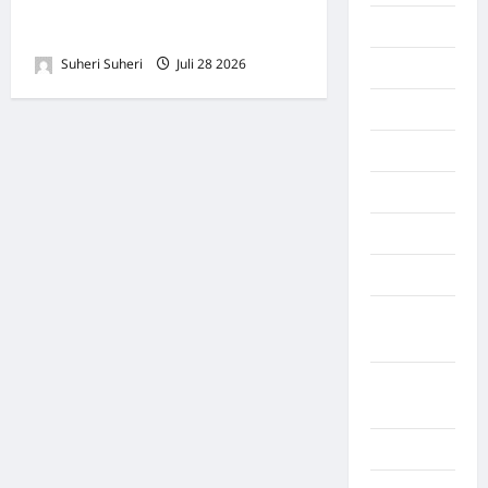
Rp1,8 Miliar dan Usut
Majalengka
Dugaan Penyimpangan
Suheri Suheri
Juli 28 2026
0
Makasar
Maluku
Manado
maroko
Martapura
Medan
Muara
Enim
Musi
Banyuasin
Nasional