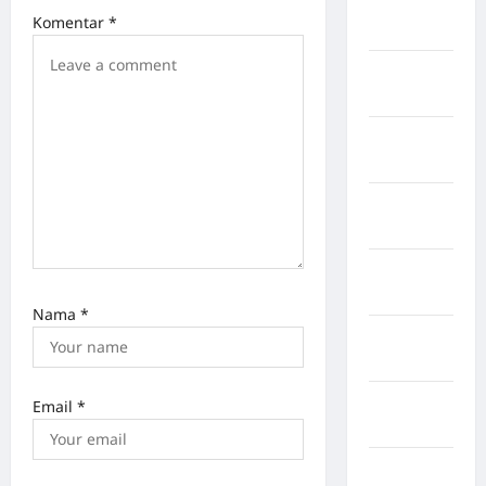
Kabupaten
Komentar
*
Sragen
Kabupaten
Tangerang
Kabupaten
Tanggamus
Kabupaten
Wonosobo
Kabupaten
Yalimo
Nama
*
Kalimantan
Barat
Kalimantan
Email
*
Tengah
Karawang