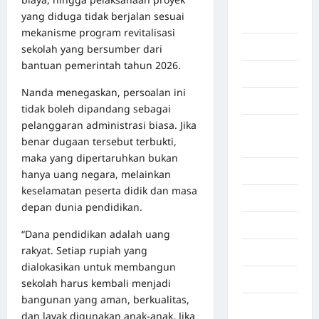
Aceh
yang diduga tidak berjalan sesuai
Timur
mekanisme program revitalisasi
Aceh Utara
sekolah yang bersumber dari
bantuan pemerintah tahun 2026.
Aljazair
Nanda menegaskan, persoalan ini
Asahan
tidak boleh dipandang sebagai
pelanggaran administrasi biasa. Jika
Banda
benar dugaan tersebut terbukti,
Aceh
maka yang dipertaruhkan bukan
Bandung
hanya uang negara, melainkan
keselamatan peserta didik dan masa
Banten
depan dunia pendidikan.
Barru
“Dana pendidikan adalah uang
rakyat. Setiap rupiah yang
Batam
dialokasikan untuk membangun
Beijing
sekolah harus kembali menjadi
bangunan yang aman, berkualitas,
Bekasi
dan layak digunakan anak-anak. Jika