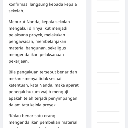
konfirmasi langsung kepada kepala
Dumai
sekolah.
Economy
Menurut Nanda, kepala sekolah
mengakui dirinya ikut menjadi
Gaza
pelaksana proyek, melakukan
Gorontalo
pengawasan, membelanjakan
material bangunan, sekaligus
Graphic
mengendalikan pelaksanaan
Gunung
pekerjaan.
Sitoli
Bila pengakuan tersebut benar dan
Gunungsitoli
mekanismenya tidak sesuai
ketentuan, kata Nanda, maka aparat
Health
penegak hukum wajib menguji
apakah telah terjadi penyimpangan
Hukum dan
dalam tata kelola proyek.
kiminal
“Kalau benar satu orang
Inspiration
mengendalikan pembelian material,
Internasional