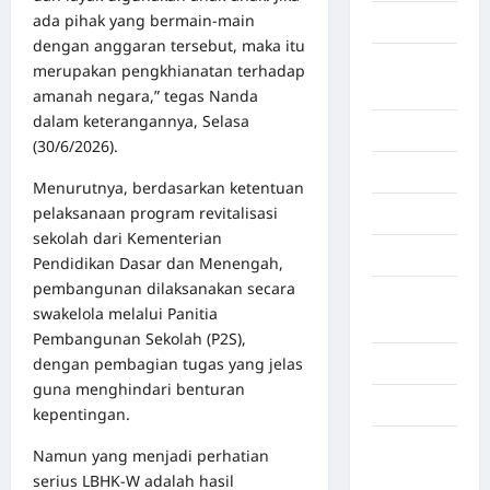
ada pihak yang bermain-main
Bengkulu
dengan anggaran tersebut, maka itu
Benua
merupakan pengkhianatan terhadap
Afrika
amanah negara,” tegas Nanda
dalam keterangannya, Selasa
Berita viral
(30/6/2026).
Binjai
Menurutnya, berdasarkan ketentuan
pelaksanaan program revitalisasi
Blog
sekolah dari Kementerian
Business
Pendidikan Dasar dan Menengah,
pembangunan dilaksanakan secara
Buton
swakelola melalui Panitia
Tengah
Pembangunan Sekolah (P2S),
dengan pembagian tugas yang jelas
Cilacap
guna menghindari benturan
Decor
kepentingan.
Deli
Namun yang menjadi perhatian
Serdang
serius LBHK-W adalah hasil