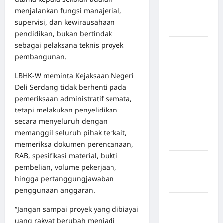
menjalankan fungsi manajerial,
Kabupaten
supervisi, dan kewirausahaan
Bogor
pendidikan, bukan bertindak
sebagai pelaksana teknis proyek
Kabupaten
pembangunan.
Bulukumba
LBHK-W meminta Kejaksaan Negeri
Kabupaten
Deli Serdang tidak berhenti pada
Flores
pemeriksaan administratif semata,
Timur
tetapi melakukan penyelidikan
Kabupaten
secara menyeluruh dengan
Humbang
memanggil seluruh pihak terkait,
Hasundutan
memeriksa dokumen perencanaan,
RAB, spesifikasi material, bukti
Kabupaten
pembelian, volume pekerjaan,
Indragiri
hingga pertanggungjawaban
Hilir
penggunaan anggaran.
Kabupaten
“Jangan sampai proyek yang dibiayai
Jayawijaya
uang rakyat berubah menjadi