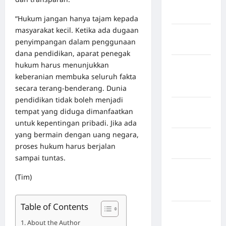
Kabupaten
Mamuju
“Hukum jangan hanya tajam kepada
masyarakat kecil. Ketika ada dugaan
Kabupaten
penyimpangan dalam penggunaan
Maros
dana pendidikan, aparat penegak
hukum harus menunjukkan
Kabupaten
keberanian membuka seluruh fakta
Minahasa
secara terang-benderang. Dunia
Utara
pendidikan tidak boleh menjadi
Kabupaten
tempat yang diduga dimanfaatkan
Morowali
untuk kepentingan pribadi. Jika ada
yang bermain dengan uang negara,
Kabupaten
proses hukum harus berjalan
Mukomuko
sampai tuntas.
Kabupaten
(Tim)
Musi
Banyuasin
Table of Contents
Kabupaten
About the Author
Nias