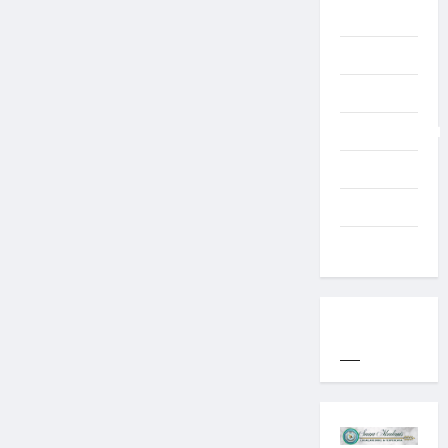
TNI
TNI AD
Typography
Uncategorized
Western
World
YOGYAKARTA