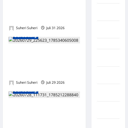
Percut Sei Tuan dan Angkat
Kotawaringin
Koordinator Pengembangan
Timur
Usaha
LABUHAN
Suheri Suheri
Juli 31 2026
0
BATU
Deli Serdang
Lampung
IGI Sumatera Utara dan LBH
Lampung
Amanat Nasional Teken
Barat
MoU, Perkuat Perlindungan
Lampung
Hukum bagi Guru
Selatan
Suheri Suheri
Juli 29 2026
0
Lampung
Deli Serdang
Tengah
Ratusan Warga Tanjung
Lampung
Purba Menggelar Ujuk Rasa,
Timur
Desak Audit Dana Desa
Langkat