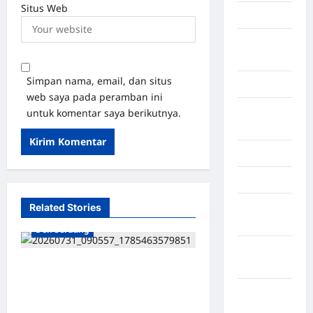
Situs Web
Karo
Kayuagung
Palembang
Simpan nama, email, dan situs
Kendari
web saya pada peramban ini
Konawe
untuk komentar saya berikutnya.
Utara
Konoha
Kota Binjai
Kota
Related Stories
Mamuju
Deli Serdang
Kota
Parepare
Dukung Ekonomi Desa, DPC
ABPEDNAS Deli Serdang
Kota
Tinjau Lokasi UMKM di
Tangerang