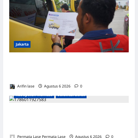
Jakarta
*Hutama Karya Dukung Gerakan Nasional
Zero ODOL Melalui Kampanye Selamat
Sampai Tujuan (SETUJU
Arifin lase
Agustus 6 2026
0
Kabupaten Mamasa
Sulawesi Barat
HUKUM TAJAM KE BAWAH, TUMPUL KE
ATAS”: KEPALA BRI & BPD MAMASA BELUM
DIPERIKSA!
Permata Lase Permata Lase
Agustus 6 2026
0