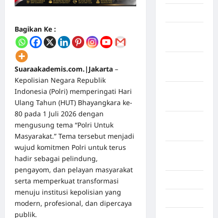
April 2026
Bagikan Ke :
Maret
2026
Februari
Suaraakademis.com.|Jakarta
–
2026
Kepolisian Negara Republik
Indonesia (Polri) memperingati Hari
Januari
Ulang Tahun (HUT) Bhayangkara ke-
2026
80 pada 1 Juli 2026 dengan
Desember
mengusung tema “Polri Untuk
2025
Masyarakat.” Tema tersebut menjadi
wujud komitmen Polri untuk terus
September
hadir sebagai pelindung,
2025
pengayom, dan pelayan masyarakat
Juli 2025
serta memperkuat transformasi
menuju institusi kepolisian yang
Mei 2025
modern, profesional, dan dipercaya
publik.
April 2025