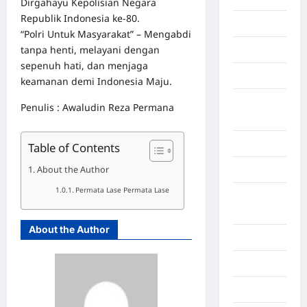
Dirgahayu Kepolisian Negara
Republik Indonesia ke-80.
Gaza
“Polri Untuk Masyarakat” – Mengabdi
tanpa henti, melayani dengan
Gorontalo
sepenuh hati, dan menjaga
Graphic
keamanan demi Indonesia Maju.
Gunung
Penulis : Awaludin Reza Permana
Sitoli
Gunungsitoli
Table of Contents
About the Author
Health
Permata Lase Permata Lase
Hukum dan
kiminal
About the Author
Inspiration
Internasional
Jakarta