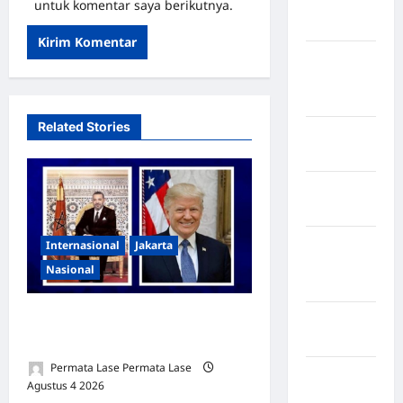
Kabupaten
untuk komentar saya berikutnya.
Maros
Kabupaten
Minahasa
Utara
Related Stories
Kabupaten
Morowali
Kabupaten
Mukomuko
Kabupaten
Internasional
Jakarta
Musi
Nasional
Banyuasin
Official Statement by the
Kabupaten
Nias
Royal Office of Morocco
Permata Lase Permata Lase
Kabupaten
Agustus 4 2026
0
Nias