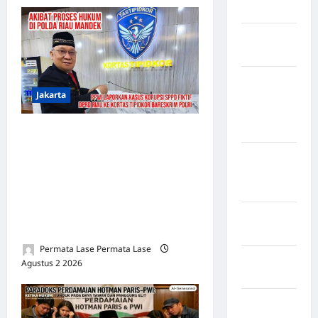
Selatan
Kabupaten
Nias Utara
kabupaten
Jakarta
Ogan
Komering
Ulu Timur
SPPD FIKTIF Rp195,9
MILIAR: BUKTI
Kabupaten
MENGGUNUNG, TAPI
Pegunungan
Bintang
TERSANGKA KOSONG —
PPWI DESAK TAKEOVER
Kabupaten
PUSAT
Pinrang
Permata Lase Permata Lase
Kabupaten
Agustus 2 2026
0
Purbalingga
Kabupaten