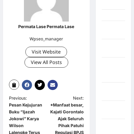
Jambi
Jawa Barat
Permata Lase Permata Lase
Jawa
Tengah
Wpseo_manager
kabupaten
Visit Website
Banyumas
View All Posts
Kabupaten
Bengkulu
Utara
Kabupaten
Bireuen
Previous:
Next:
Pesan Kejujuran
*Manfaat besar,
Kabupaten
Buku “Ijazah
Kajati Gorontalo
Boalemo
Jokowi” Karya
Ajak Seluruh
Kabupaten
Wilson
Pihak Patuhi
Bogor
Lalengke Terus
Regulasi BPJS