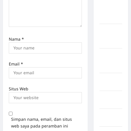
Kabupaten
Kepulauan
Sangihe
Kabupaten
Kotawaringin
Nama
*
Timur
Kabupaten
Kuantan
Email
*
Singingi
Kabupaten
Kuningan
Situs Web
Kabupaten
Mamasa
Kabupaten
Simpan nama, email, dan situs
Mamuju
web saya pada peramban ini