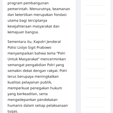
Aceh Utara
program pembangunan
pemerintah. Menurutnya, keamanan
Aljazair
dan ketertiban merupakan fondasi
Asahan
utama bagi terciptanya
kesejahteraan masyarakat dan
Banda
kemajuan bangsa.
Aceh
Sementara itu, Kapolri Jenderal
Bandung
Polisi Listyo Sigit Prabowo
menyampaikan bahwa tema “Polri
Banten
Untuk Masyarakat” mencerminkan
Barru
semangat pengabdian Polri yang
semakin dekat dengan rakyat. Polri
Batam
terus berupaya meningkatkan
kualitas pelayanan publik,
Beijing
memperkuat penegakan hukum
Bekasi
yang berkeadilan, serta
mengedepankan pendekatan
Bengkulu
humanis dalam setiap pelaksanaan
tugas.
Benua