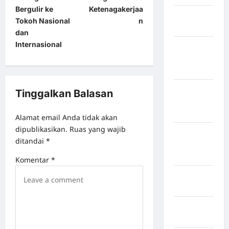
Bergulir ke
Ketenagakerjaa
Kabupaten
Tokoh Nasional
n
Bulukumba
dan
Internasional
Kabupaten
Flores
Timur
Kabupaten
Tinggalkan Balasan
Humbang
Hasundutan
Alamat email Anda tidak akan
dipublikasikan.
Ruas yang wajib
Kabupaten
ditandai
*
Indragiri
Hilir
Komentar
*
Kabupaten
Jayawijaya
Kabupaten
Jembrana