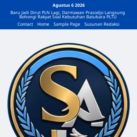
Agustus 6 2026
Baru Jadi Dirut PLN Lagi, Darmawan Prasodjo Langsung
Bohongi Rakyat Soal Kebutuhan Batubara PLTU
Contact
Home
Sample Page
Susunan Redaksi