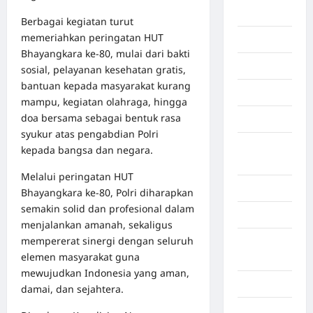
Afrika
Berbagai kegiatan turut
memeriahkan peringatan HUT
Berita viral
Bhayangkara ke-80, mulai dari bakti
Binjai
sosial, pelayanan kesehatan gratis,
bantuan kepada masyarakat kurang
Blog
mampu, kegiatan olahraga, hingga
doa bersama sebagai bentuk rasa
Business
syukur atas pengabdian Polri
Buton
kepada bangsa dan negara.
Tengah
Melalui peringatan HUT
Cilacap
Bhayangkara ke-80, Polri diharapkan
semakin solid dan profesional dalam
Decor
menjalankan amanah, sekaligus
mempererat sinergi dengan seluruh
Deli
elemen masyarakat guna
Serdang
mewujudkan Indonesia yang aman,
Dumai
damai, dan sejahtera.
Economy