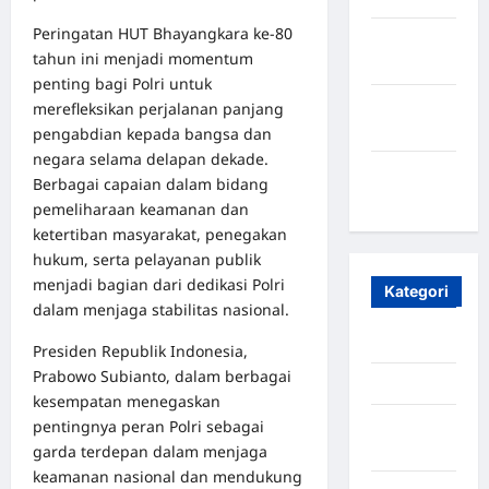
Peringatan HUT Bhayangkara ke-80
Oktober
tahun ini menjadi momentum
2023
penting bagi Polri untuk
Maret
merefleksikan perjalanan panjang
2020
pengabdian kepada bangsa dan
negara selama delapan dekade.
Januari
Berbagai capaian dalam bidang
2020
pemeliharaan keamanan dan
ketertiban masyarakat, penegakan
hukum, serta pelayanan publik
menjadi bagian dari dedikasi Polri
Kategori
dalam menjaga stabilitas nasional.
Aceh
Presiden Republik Indonesia,
Prabowo Subianto, dalam berbagai
Aceh Besar
kesempatan menegaskan
pentingnya peran Polri sebagai
Aceh
garda terdepan dalam menjaga
Timur
keamanan nasional dan mendukung