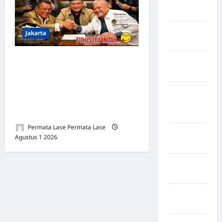
Rejang
Lebong
Kabupaten
Jakarta
Rote Ndao
PARADOKS PERDAMAIAN
Kabupaten
Sampang
HOTMAN PARIS–PWI:
KETIKA HUKUM TUNDUK
Kabupaten
PADA DAYA TAWAR DAN
Sidenreng
PANGGUNG ELIT
Rappang
Permata Lase Permata Lase
Kabupaten
Agustus 1 2026
0
Sidrap
Kabupaten
Sorong
Kabupaten
Sragen